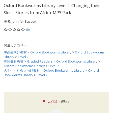
Oxford Bookworms Library Level 2: Changing their
Skies: Stories from Africa: MP3 Pack
著者:
Jennifer Bassett
(0)
関連カテゴリー
中高生向け教材
>
Oxford Bookworms Library
>
Oxford Bookworms
Library
>
Level 2
英語教育教材
>
Graded Readers
>
Oxford Bookworms Library
>
Oxford Bookworms Library
>
Level 2
大学生～社会人向け教材
>
Oxford Bookworms Library
>
Oxford
Bookworms Library
>
Level 2
¥1,518
（税込）