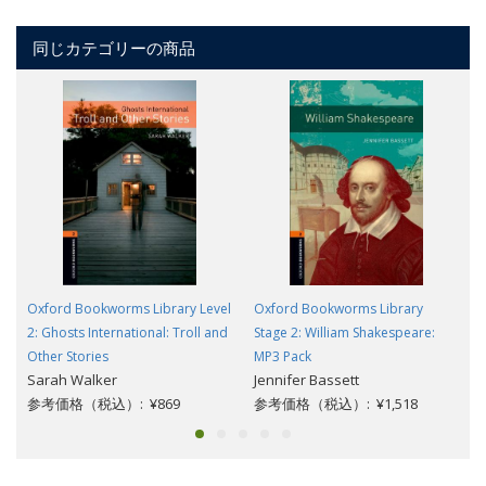
同じカテゴリーの商品
Oxford Bookworms Library Level
Oxford Bookworms Library
2: Ghosts International: Troll and
Stage 2: William Shakespeare:
Other Stories
MP3 Pack
Sarah Walker
Jennifer Bassett
参考価格（税込）: ¥869
参考価格（税込）: ¥1,518