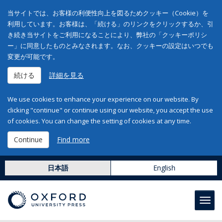
当サイトでは、お客様の利便性向上を図るためクッキー（Cookie）を
利用しています。お客様は、「続ける」のリンクをクリックするか、引
き続き当サイトをご利用になることにより、弊社の「クッキーポリシ
ー」に同意したものとみなされます。なお、クッキーの設定はいつでも
変更が可能です。
続ける
詳細を見る
We use cookies to enhance your experience on our website. By
clicking "continue" or continue using our website, you accept the use
of cookies. You can change the setting of cookies at any time.
Continue
Find more
日本語
English
Toggl
navig