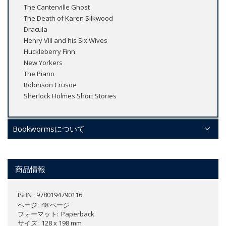
The Canterville Ghost
The Death of Karen Silkwood
Dracula
Henry VIII and his Six Wives
Huckleberry Finn
New Yorkers
The Piano
Robinson Crusoe
Sherlock Holmes Short Stories
Bookwormsについて
商品情報
ISBN : 9780194790116
ページ
48 ページ
フォーマット
Paperback
サイズ
128 x 198 mm