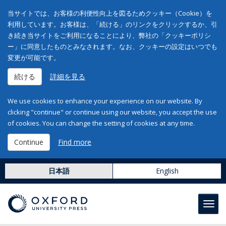
当サイトでは、お客様の利便性向上を図るためクッキー（Cookie）を
利用しています。お客様は、「続ける」のリンクをクリックするか、引
き続き当サイトをご利用になることにより、弊社の「クッキーポリシ
ー」に同意したものとみなされます。なお、クッキーの設定はいつでも
変更が可能です。
続ける
詳細を見る
We use cookies to enhance your experience on our website. By
clicking "continue" or continue using our website, you accept the use
of cookies. You can change the setting of cookies at any time.
Continue
Find more
日本語
English
Toggl
navig