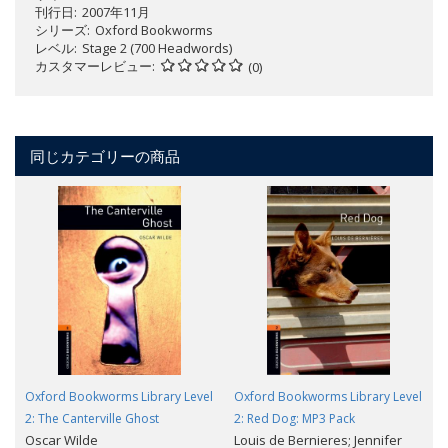
刊行日
2007年11月
シリーズ
Oxford Bookworms
レベル
Stage 2 (700 Headwords)
カスタマーレビュー
(0)
同じカテゴリーの商品
Oxford Bookworms Library Level
Oxford Bookworms Library Level
2: The Canterville Ghost
2: Red Dog: MP3 Pack
Oscar Wilde
Louis de Bernieres; Jennifer