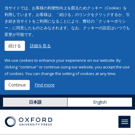
当サイトでは、お客様の利便性向上を図るためクッキー（Cookie）を
利用しています。お客様は、「続ける」のリンクをクリックするか、引
き続き当サイトをご利用になることにより、弊社の「クッキーポリシ
ー」に同意したものとみなされます。なお、クッキーの設定はいつでも
変更が可能です。
続ける
詳細を見る
We use cookies to enhance your experience on our website. By
clicking "continue" or continue using our website, you accept the use
of cookies. You can change the setting of cookies at any time.
Continue
Find more
日本語
English
Toggl
navig