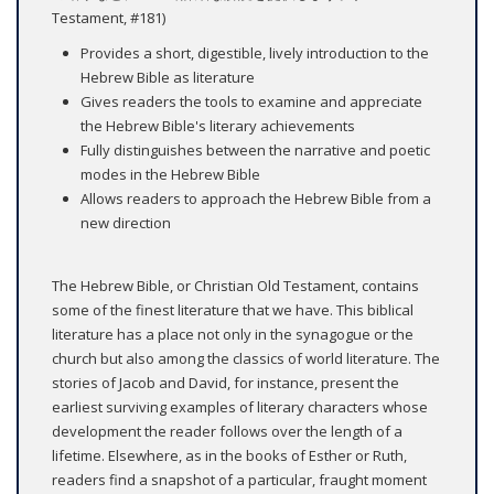
Testament, #181)
Provides a short, digestible, lively introduction to the
Hebrew Bible as literature
Gives readers the tools to examine and appreciate
the Hebrew Bible's literary achievements
Fully distinguishes between the narrative and poetic
modes in the Hebrew Bible
Allows readers to approach the Hebrew Bible from a
new direction
The Hebrew Bible, or Christian Old Testament, contains
some of the finest literature that we have. This biblical
literature has a place not only in the synagogue or the
church but also among the classics of world literature. The
stories of Jacob and David, for instance, present the
earliest surviving examples of literary characters whose
development the reader follows over the length of a
lifetime. Elsewhere, as in the books of Esther or Ruth,
readers find a snapshot of a particular, fraught moment