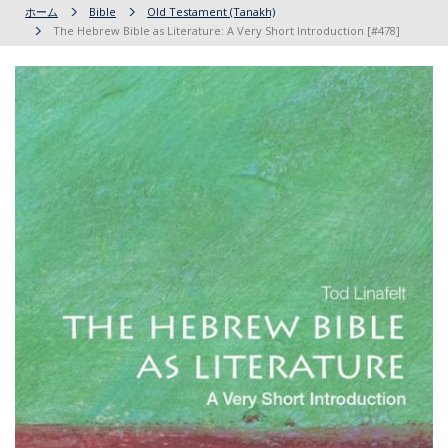
ホーム
Bible
Old Testament (Tanakh)
The Hebrew Bible as Literature: A Very Short Introduction [#478]