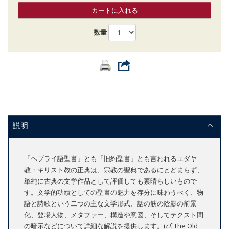
カートに入れる
数量
説明
「ヘブライ語聖書」とも「旧約聖書」とも言われるユダヤ
教・キリスト教の正典は、宗教の聖典であるにとどまらず、
単純に古典の文学作品として評価しても素晴らしいもので
す。文学的功績としての聖書の魅力を存分に味わうべく、物
語と詩歌という二つの主な文学形式、話の筋の陰影の前景
化、登場人物、メタファー、構造や意図、そしてテクスト間
の暗示などについて詳細な解説を提供します。(
cf.
The Old