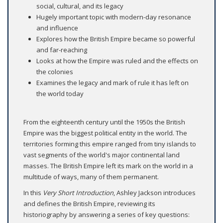
social, cultural, and its legacy
Hugely important topic with modern-day resonance
and influence
Explores how the British Empire became so powerful
and far-reaching
Looks at how the Empire was ruled and the effects on
the colonies
Examines the legacy and mark of rule it has left on
the world today
From the eighteenth century until the 1950s the British
Empire was the biggest political entity in the world. The
territories forming this empire ranged from tiny islands to
vast segments of the world's major continental land
masses. The British Empire left its mark on the world in a
multitude of ways, many of them permanent.
In this
Very Short Introduction
, Ashley Jackson introduces
and defines the British Empire, reviewing its
historiography by answering a series of key questions: