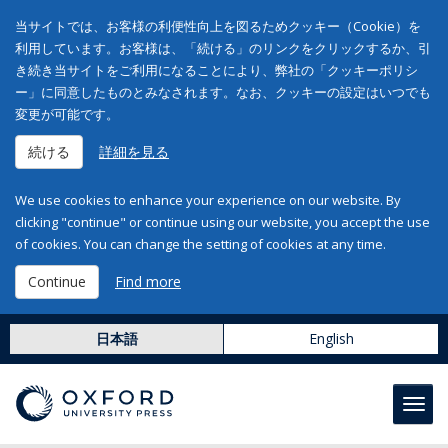
当サイトでは、お客様の利便性向上を図るためクッキー（Cookie）を
利用しています。お客様は、「続ける」のリンクをクリックするか、引
き続き当サイトをご利用になることにより、弊社の「クッキーポリシ
ー」に同意したものとみなされます。なお、クッキーの設定はいつでも
変更が可能です。
続ける
詳細を見る
We use cookies to enhance your experience on our website. By
clicking "continue" or continue using our website, you accept the use
of cookies. You can change the setting of cookies at any time.
Continue
Find more
日本語
English
Toggl
navig