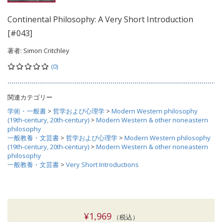
Continental Philosophy: A Very Short Introduction
[#043]
著者:
Simon Critchley
(0)
関連カテゴリー
学術・一般書
>
哲学および心理学
>
Modern Western philosophy
(19th-century, 20th-century)
>
Modern Western & other noneastern
philosophy
一般教養・文芸書
>
哲学および心理学
>
Modern Western philosophy
(19th-century, 20th-century)
>
Modern Western & other noneastern
philosophy
一般教養・文芸書
>
Very Short Introductions
¥1,969
（税込）