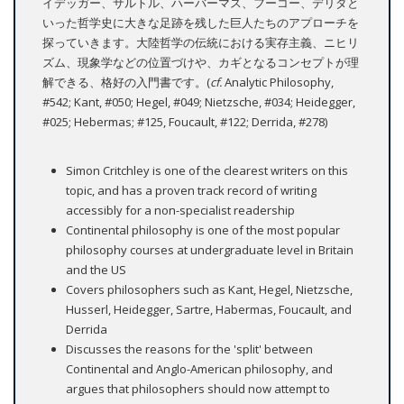
イデッガー、サルトル、ハーバーマス、フーコー、デリダと
いった哲学史に大きな足跡を残した巨人たちのアプローチを
探っていきます。大陸哲学の伝統における実存主義、ニヒリ
ズム、現象学などの位置づけや、カギとなるコンセプトが理
解できる、格好の入門書です。(
cf.
Analytic Philosophy,
#542; Kant, #050; Hegel, #049; Nietzsche, #034; Heidegger,
#025; Hebermas; #125, Foucault, #122; Derrida, #278)
Simon Critchley is one of the clearest writers on this
topic, and has a proven track record of writing
accessibly for a non-specialist readership
Continental philosophy is one of the most popular
philosophy courses at undergraduate level in Britain
and the US
Covers philosophers such as Kant, Hegel, Nietzsche,
Husserl, Heidegger, Sartre, Habermas, Foucault, and
Derrida
Discusses the reasons for the 'split' between
Continental and Anglo-American philosophy, and
argues that philosophers should now attempt to