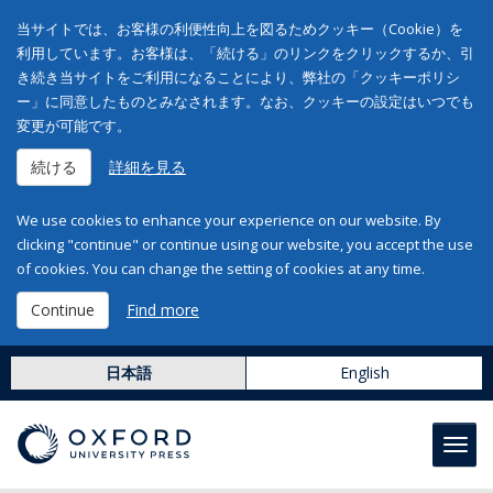
当サイトでは、お客様の利便性向上を図るためクッキー（Cookie）を
利用しています。お客様は、「続ける」のリンクをクリックするか、引
き続き当サイトをご利用になることにより、弊社の「クッキーポリシ
ー」に同意したものとみなされます。なお、クッキーの設定はいつでも
変更が可能です。
続ける
詳細を見る
We use cookies to enhance your experience on our website. By
clicking "continue" or continue using our website, you accept the use
of cookies. You can change the setting of cookies at any time.
Continue
Find more
日本語
English
Toggl
navig