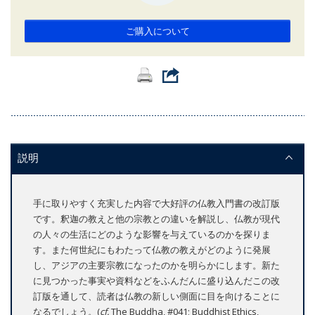
ご購入について
説明
手に取りやすく充実した内容で大好評の仏教入門書の改訂版
です。釈迦の教えと他の宗教との違いを解説し、仏教が現代
の人々の生活にどのような影響を与えているのかを探りま
す。また何世紀にもわたって仏教の教えがどのように発展
し、アジアの主要宗教になったのかを明らかにします。新た
に見つかった事実や資料などをふんだんに盛り込んだこの改
訂版を通して、読者は仏教の新しい側面に目を向けることに
なるでしょう。(
cf.
The Buddha, #041; Buddhist Ethics,