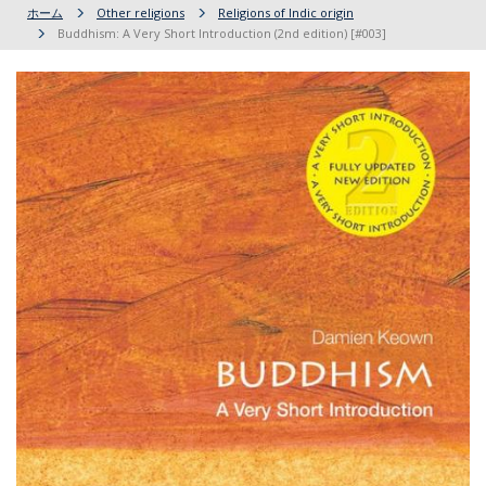
ホーム
Other religions
Religions of Indic origin
Buddhism: A Very Short Introduction (2nd edition) [#003]