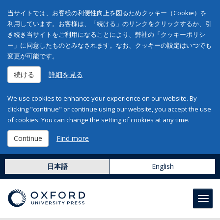
当サイトでは、お客様の利便性向上を図るためクッキー（Cookie）を
利用しています。お客様は、「続ける」のリンクをクリックするか、引
き続き当サイトをご利用になることにより、弊社の「クッキーポリシ
ー」に同意したものとみなされます。なお、クッキーの設定はいつでも
変更が可能です。
続ける
詳細を見る
We use cookies to enhance your experience on our website. By
clicking "continue" or continue using our website, you accept the use
of cookies. You can change the setting of cookies at any time.
Continue
Find more
日本語
English
Toggl
navig