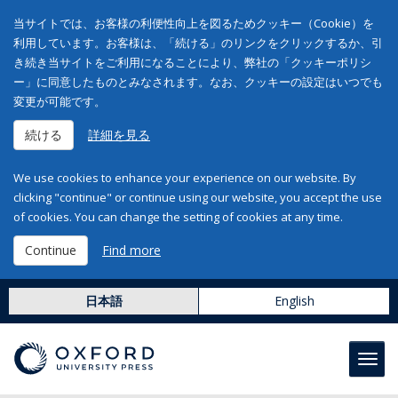
当サイトでは、お客様の利便性向上を図るためクッキー（Cookie）を
利用しています。お客様は、「続ける」のリンクをクリックするか、引
き続き当サイトをご利用になることにより、弊社の「クッキーポリシ
ー」に同意したものとみなされます。なお、クッキーの設定はいつでも
変更が可能です。
続ける
詳細を見る
We use cookies to enhance your experience on our website. By
clicking "continue" or continue using our website, you accept the use
of cookies. You can change the setting of cookies at any time.
Continue
Find more
日本語
English
Toggl
navig