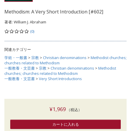
Methodism: A Very Short Introduction [#602]
著者:
William J. Abraham
(0)
関連カテゴリー
学術・一般書
>
宗教
>
Christian denominations
>
Methodist churches;
churches related to Methodism
一般教養・文芸書
>
宗教
>
Christian denominations
>
Methodist
churches; churches related to Methodism
一般教養・文芸書
>
Very Short Introductions
¥1,969
（税込）
カートに入れる