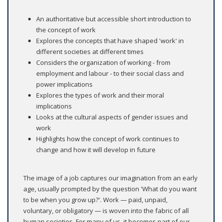
An authoritative but accessible short introduction to
the concept of work
Explores the concepts that have shaped 'work' in
different societies at different times
Considers the organization of working - from
employment and labour - to their social class and
power implications
Explores the types of work and their moral
implications
Looks at the cultural aspects of gender issues and
work
Highlights how the concept of work continues to
change and how it will develop in future
The image of a job captures our imagination from an early
age, usually prompted by the question 'What do you want
to be when you grow up?'. Work — paid, unpaid,
voluntary, or obligatory — is woven into the fabric of all
human societies. For many of us, it becomes part of our