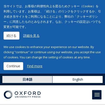
当サイトでは、お客様の利便性向上を図るためクッキー（Cookie）を
利用しています。お客様は、「続ける」のリンクをクリックするか、引
き続き当サイトをご利用になることにより、弊社の「クッキーポリシ
ー」に同意したものとみなされます。なお、クッキーの設定はいつでも
変更が可能です。
続ける
詳細を見る
We use cookies to enhance your experience on our website. By
clicking "continue" or continue using our website, you accept the use
of cookies. You can change the setting of cookies at any time.
Continue
Find more
日本語
English
Toggl
navig