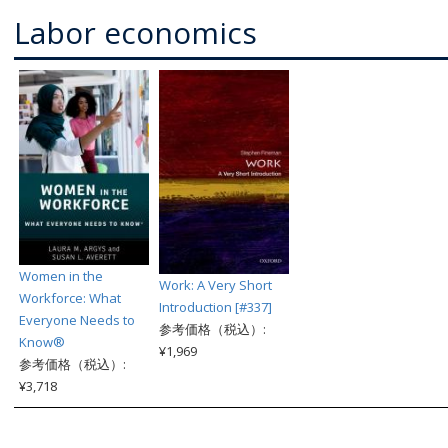
Labor economics
Women in the
Work: A Very Short
Workforce: What
Introduction [#337]
Everyone Needs to
参考価格（税込）:
Know®
¥1,969
参考価格（税込）:
¥3,718