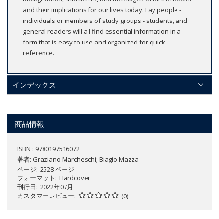
and their implications for our lives today. Lay people -
individuals or members of study groups - students, and
general readers will all find essential information in a
form that is easy to use and organized for quick
reference.
インデックス
商品情報
ISBN : 9780197516072
著者:
Graziano Marcheschi; Biagio Mazza
ページ
2528 ページ
フォーマット
Hardcover
刊行日
2022年07月
カスタマーレビュー
(0)