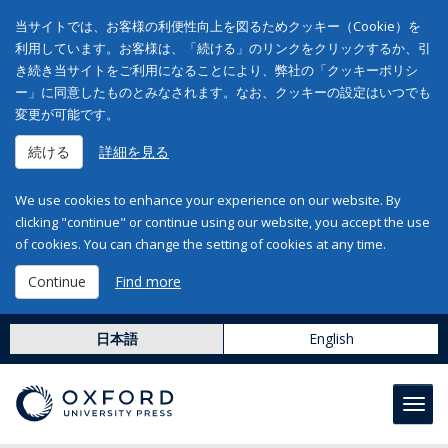
当サイトでは、お客様の利便性向上を図るためクッキー（Cookie）を
利用しています。お客様は、「続ける」のリンクをクリックするか、引
き続き当サイトをご利用になることにより、弊社の「クッキーポリシ
ー」に同意したものとみなされます。なお、クッキーの設定はいつでも
変更が可能です。
続ける
詳細を見る
We use cookies to enhance your experience on our website. By
clicking "continue" or continue using our website, you accept the use
of cookies. You can change the setting of cookies at any time.
Continue
Find more
日本語
English
Toggl
navig