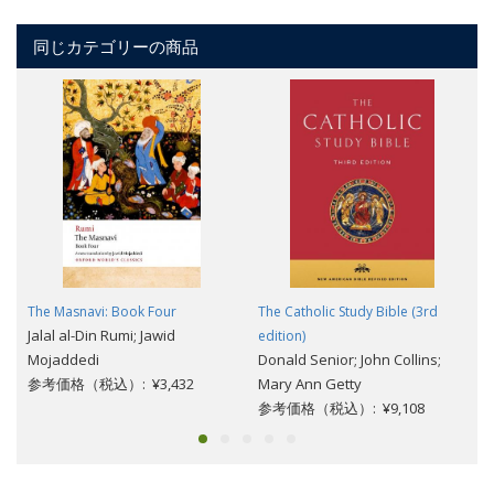
同じカテゴリーの商品
The Masnavi: Book Four
The Catholic Study Bible (3rd
Jalal al-Din Rumi; Jawid
edition)
Mojaddedi
Donald Senior; John Collins;
参考価格（税込）: ¥3,432
Mary Ann Getty
参考価格（税込）: ¥9,108