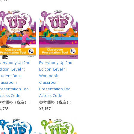
verybody Up 2nd
Everybody Up 2nd
dition: Level 1:
Edition: Level 1:
tudent Book
Workbook
lassroom
Classroom
resentation Tool
Presentation Tool
ccess Code
Access Code
参考価格（税込）:
参考価格（税込）:
4,785
¥3,157