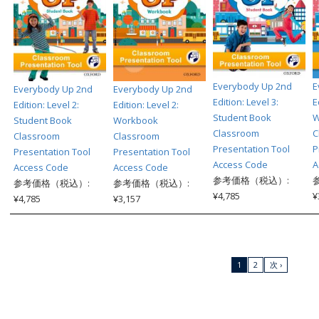
Everybody Up 2nd
E
Everybody Up 2nd
Everybody Up 2nd
Edition: Level 3:
E
Edition: Level 2:
Edition: Level 2:
Student Book
W
Student Book
Workbook
Classroom
C
Classroom
Classroom
Presentation Tool
P
Presentation Tool
Presentation Tool
Access Code
A
Access Code
Access Code
参考価格（税込）:
参考価格（税込）:
参考価格（税込）:
¥4,785
¥
¥4,785
¥3,157
1
2
次 ›