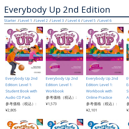
Everybody Up 2nd Edition
Starter
Level 1
Level 2
Level 3
Level 4
Level 5
Level 6
Everybody Up 2nd
Everybody Up 2nd
Everybody Up 2nd
E
Edition: Level 1:
Edition: Level 1:
Edition: Level 1:
E
Student Book with
Workbook
Workbook with
S
Audio CD Pack
参考価格（税込）:
Online Practice
A
参考価格（税込）:
¥1,573
参考価格（税込）:
¥2,805
¥2,101
¥