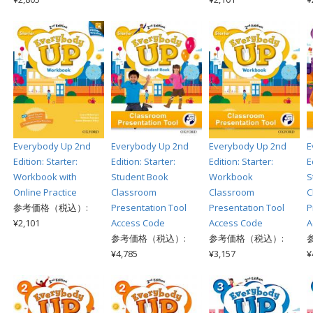
Everybody Up 2nd
Everybody Up 2nd
Everybody Up 2nd
E
Edition: Starter:
Edition: Starter:
Edition: Starter:
E
Workbook with
Student Book
Workbook
S
Online Practice
Classroom
Classroom
C
参考価格（税込）:
Presentation Tool
Presentation Tool
P
¥2,101
Access Code
Access Code
A
参考価格（税込）:
参考価格（税込）:
¥4,785
¥3,157
¥