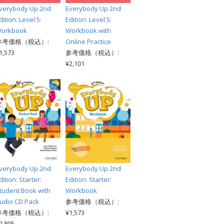
verybody Up 2nd
Everybody Up 2nd
dition: Level 5:
Edition: Level 5:
orkbook
Workbook with
参考価格（税込）:
Online Practice
1,573
参考価格（税込）:
¥2,101
verybody Up 2nd
Everybody Up 2nd
dition: Starter:
Edition: Starter:
tudent Book with
Workbook
udio CD Pack
参考価格（税込）:
参考価格（税込）:
¥1,573
2,805