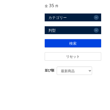
35
全
件
カテゴリー
判型
検索
リセット
並び順