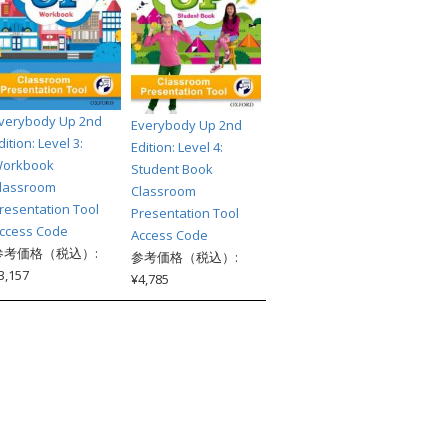
verybody Up 2nd
Everybody Up 2nd
dition: Level 3:
Edition: Level 4:
orkbook
Student Book
lassroom
Classroom
resentation Tool
Presentation Tool
ccess Code
Access Code
参考価格（税込）:
参考価格（税込）:
3,157
¥4,785