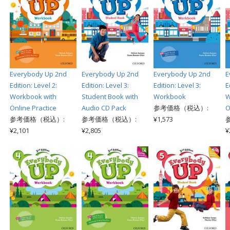
Everybody Up 2nd
Everybody Up 2nd
Everybody Up 2nd
E
Edition: Level 2:
Edition: Level 3:
Edition: Level 3:
E
Workbook with
Student Book with
Workbook
W
Online Practice
Audio CD Pack
参考価格（税込）:
O
参考価格（税込）:
参考価格（税込）:
¥1,573
¥2,101
¥2,805
¥