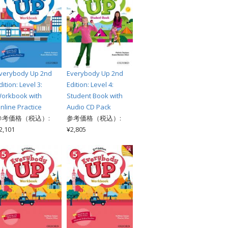
verybody Up 2nd
Everybody Up 2nd
dition: Level 3:
Edition: Level 4:
orkbook with
Student Book with
nline Practice
Audio CD Pack
参考価格（税込）:
参考価格（税込）:
2,101
¥2,805