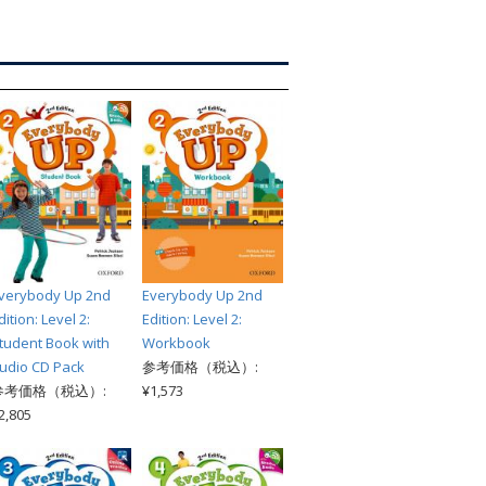
索
verybody Up 2nd
Everybody Up 2nd
dition: Level 2:
Edition: Level 2:
tudent Book with
Workbook
udio CD Pack
参考価格（税込）:
参考価格（税込）:
¥1,573
2,805