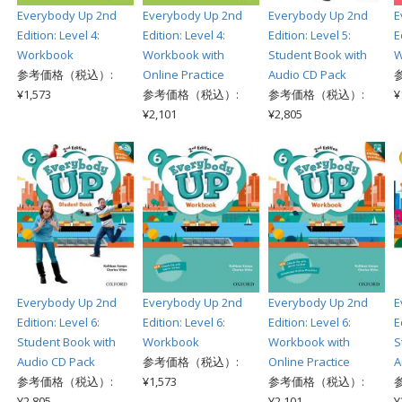
Everybody Up 2nd
Everybody Up 2nd
Everybody Up 2nd
E
Edition: Level 4:
Edition: Level 4:
Edition: Level 5:
E
Workbook
Workbook with
Student Book with
W
参考価格（税込）:
Online Practice
Audio CD Pack
¥1,573
参考価格（税込）:
参考価格（税込）:
¥
¥2,101
¥2,805
Everybody Up 2nd
Everybody Up 2nd
Everybody Up 2nd
E
Edition: Level 6:
Edition: Level 6:
Edition: Level 6:
E
Student Book with
Workbook
Workbook with
S
Audio CD Pack
参考価格（税込）:
Online Practice
A
参考価格（税込）:
¥1,573
参考価格（税込）:
¥2,805
¥2,101
¥