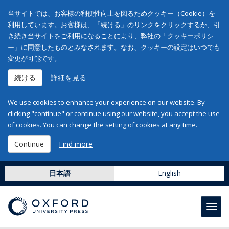
当サイトでは、お客様の利便性向上を図るためクッキー（Cookie）を
利用しています。お客様は、「続ける」のリンクをクリックするか、引
き続き当サイトをご利用になることにより、弊社の「クッキーポリシ
ー」に同意したものとみなされます。なお、クッキーの設定はいつでも
変更が可能です。
続ける
詳細を見る
We use cookies to enhance your experience on our website. By
clicking "continue" or continue using our website, you accept the use
of cookies. You can change the setting of cookies at any time.
Continue
Find more
日本語
English
Toggl
navig