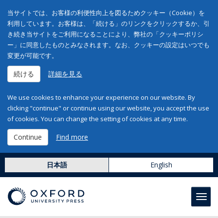
当サイトでは、お客様の利便性向上を図るためクッキー（Cookie）を
利用しています。お客様は、「続ける」のリンクをクリックするか、引
き続き当サイトをご利用になることにより、弊社の「クッキーポリシ
ー」に同意したものとみなされます。なお、クッキーの設定はいつでも
変更が可能です。
続ける
詳細を見る
We use cookies to enhance your experience on our website. By
clicking "continue" or continue using our website, you accept the use
of cookies. You can change the setting of cookies at any time.
Continue
Find more
日本語
English
Toggl
navig