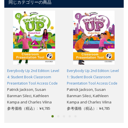
同じカテゴリーの商品
Everybody Up 2nd Edition: Level
Everybody Up 2nd Edition: Level
4: Student Book Classroom
1: Student Book Classroom
Presentation Tool Access Code
Presentation Tool Access Code
Patrick Jackson, Susan
Patrick Jackson, Susan
Banman Sileci, Kathleen
Banman Sileci, Kathleen
Kampa and Charles Vilina
Kampa and Charles Vilina
参考価格（税込）: ¥4,785
参考価格（税込）: ¥4,785