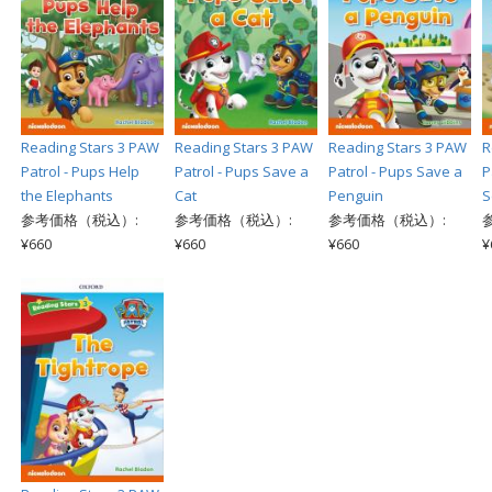
Reading Stars 3 PAW
Reading Stars 3 PAW
Reading Stars 3 PAW
R
Patrol - Pups Help
Patrol - Pups Save a
Patrol - Pups Save a
P
the Elephants
Cat
Penguin
S
参考価格（税込）:
参考価格（税込）:
参考価格（税込）:
¥660
¥660
¥660
¥