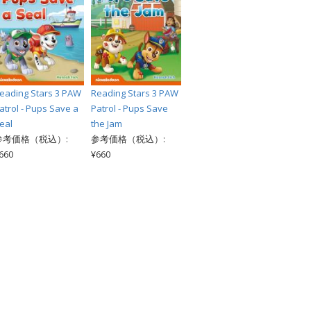
eading Stars 3 PAW
Reading Stars 3 PAW
atrol - Pups Save a
Patrol - Pups Save
eal
the Jam
参考価格（税込）:
参考価格（税込）:
660
¥660