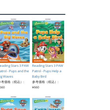
索
eading Stars 3 PAW
Reading Stars 3 PAW
atrol - Pups and the
Patrol - Pups Help a
ig Waves
Baby Bird
参考価格（税込）:
参考価格（税込）:
660
¥660