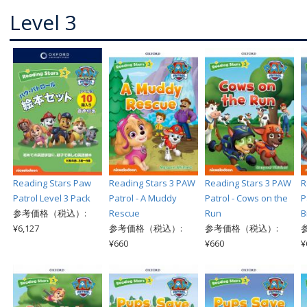
Level 3
Reading Stars Paw
Reading Stars 3 PAW
Reading Stars 3 PAW
R
Patrol Level 3 Pack
Patrol - A Muddy
Patrol - Cows on the
P
参考価格（税込）:
Rescue
Run
B
¥6,127
参考価格（税込）:
参考価格（税込）:
¥660
¥660
¥