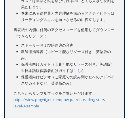
ラストは単語と絵を結び付けるのにとても大きな役割を
果たします。
巻末にある絵辞典と内容理解を深めるアクティビティは
リーディングスキルを向上させるのに役立ちます。
裏表紙の内側に付属のアクセスコードを使用してダウンロー
ドできるリソース：
ストーリーおよび絵辞典の音声
教師用指導書（コピー可能なリソース付き、英語版の
み）
保護者向けガイド（印刷可能なリソース付き、英語版）
※日本語版保護者向けガイドは
こちら
保護者向けビデオ（ご家庭での読み聞かせへのアドバイ
スやガイドなど、英語版のみ）
こちらからサンプルブックをご覧いただけます：
https://view.pagetiger.com/paw-patrol-reading-stars-
level-3-sample