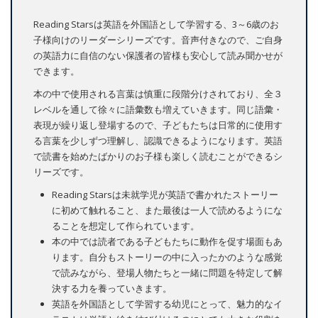
Reading Starsは英語を外国語として学習する、3～6歳のお
子様向けのリーダーシリーズです。音声付きなので、ご自身
の英語力に自信のない保護者の皆様も安心して読み聞かせが
できます。
本の中で使用される言葉は慎重に段階分けされており、全３
レベルを通して徐々に語彙数も増えていきます。同じ語彙・
表現が繰り返し登場するので、子どもたちは日常的に使用す
る言葉を少しずつ理解し、認識できるようになります。英語
で読書を始めたばかりのお子様も楽しく読むことができるシ
リーズです。
Reading Starsは未就学児が英語で書かれたストーリー
に初めて触れること、また最後は一人で読めるようにな
ることを想定して作られています。
本の中では読者である子どもたちに動作を促す場面もあ
ります。自分もストーリーの中に入ったかのような感覚
で読みながら、登場人物たちと一緒に問題を特定して解
決する力を養っていきます。
英語を外国語として学習する幼児にとって、魅力的なイ