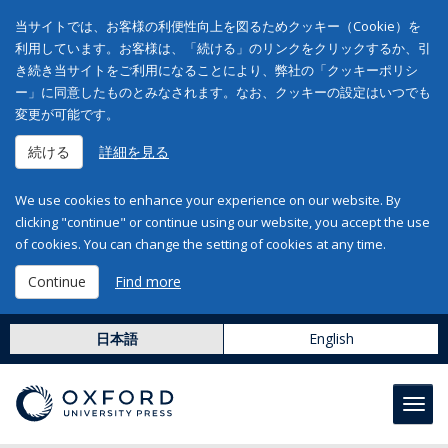
当サイトでは、お客様の利便性向上を図るためクッキー（Cookie）を
利用しています。お客様は、「続ける」のリンクをクリックするか、引
き続き当サイトをご利用になることにより、弊社の「クッキーポリシ
ー」に同意したものとみなされます。なお、クッキーの設定はいつでも
変更が可能です。
続ける
詳細を見る
We use cookies to enhance your experience on our website. By
clicking "continue" or continue using our website, you accept the use
of cookies. You can change the setting of cookies at any time.
Continue
Find more
日本語
English
Toggl
navig