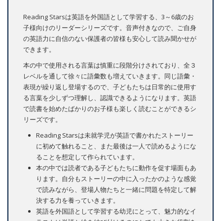
Reading Starsは英語を外国語として学習する、3～6歳のお
子様向けのリーダーシリーズです。音声付きなので、ご自身
の英語力に自信のない保護者の皆様も安心して読み聞かせが
できます。
本の中で使用される言葉は慎重に段階分けされており、全３
レベルを通して徐々に語彙数も増えていきます。同じ語彙・
表現が繰り返し登場するので、子どもたちは日常的に使用す
る言葉を少しずつ理解し、認識できるようになります。英語
で読書を始めたばかりのお子様も楽しく読むことができるシ
リーズです。
Reading Starsは未就学児が英語で書かれたストーリー
に初めて触れること、また最後は一人で読めるようにな
ることを想定して作られています。
本の中では読者である子どもたちに動作を促す場面もあ
ります。自分もストーリーの中に入ったかのような感覚
で読みながら、登場人物たちと一緒に問題を特定して解
決する力を養っていきます。
英語を外国語として学習する幼児にとって、魅力的なイ