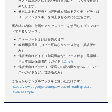
ラストは単語と絵を結び付けるのにとても大きな役割を
果たします。
巻末にある絵辞典と内容理解を深めるアクティビティは
リーディングスキルを向上させるのに役立ちます。
裏表紙の内側に付属のアクセスコードを使用してダウンロー
ドできるリソース：
ストーリーおよび絵辞典の音声
教師用指導書（コピー可能なリソース付き、英語版の
み）
保護者向けガイド（印刷可能なリソース付き、英語版）
※日本語版保護者向けガイドは
こちら
保護者向けビデオ（ご家庭での読み聞かせへのアドバイ
スやガイドなど、英語版のみ）
こちらからサンプルブックをご覧いただけます：
https://view.pagetiger.com/paw-patrol-reading-stars-
level-3-sample