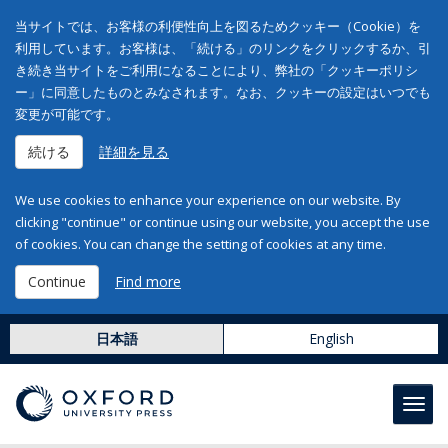
当サイトでは、お客様の利便性向上を図るためクッキー（Cookie）を
利用しています。お客様は、「続ける」のリンクをクリックするか、引
き続き当サイトをご利用になることにより、弊社の「クッキーポリシ
ー」に同意したものとみなされます。なお、クッキーの設定はいつでも
変更が可能です。
続ける
詳細を見る
We use cookies to enhance your experience on our website. By
clicking "continue" or continue using our website, you accept the use
of cookies. You can change the setting of cookies at any time.
Continue
Find more
日本語
English
Toggl
navig