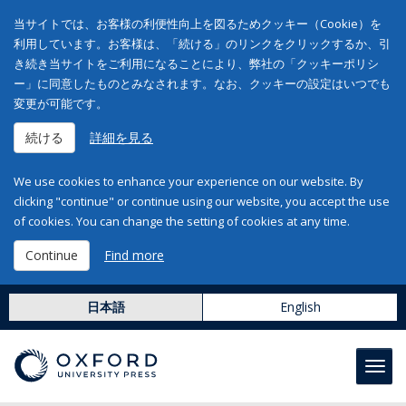
当サイトでは、お客様の利便性向上を図るためクッキー（Cookie）を
利用しています。お客様は、「続ける」のリンクをクリックするか、引
き続き当サイトをご利用になることにより、弊社の「クッキーポリシ
ー」に同意したものとみなされます。なお、クッキーの設定はいつでも
変更が可能です。
続ける
詳細を見る
We use cookies to enhance your experience on our website. By
clicking "continue" or continue using our website, you accept the use
of cookies. You can change the setting of cookies at any time.
Continue
Find more
日本語
English
Toggl
navig