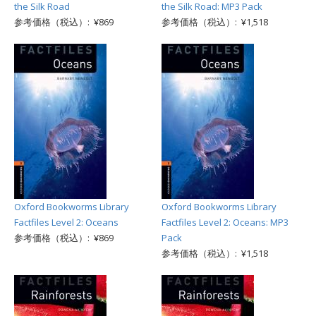
the Silk Road
the Silk Road: MP3 Pack
参考価格（税込）: ¥869
参考価格（税込）: ¥1,518
Oxford Bookworms Library
Oxford Bookworms Library
Factfiles Level 2: Oceans
Factfiles Level 2: Oceans: MP3
参考価格（税込）: ¥869
Pack
参考価格（税込）: ¥1,518