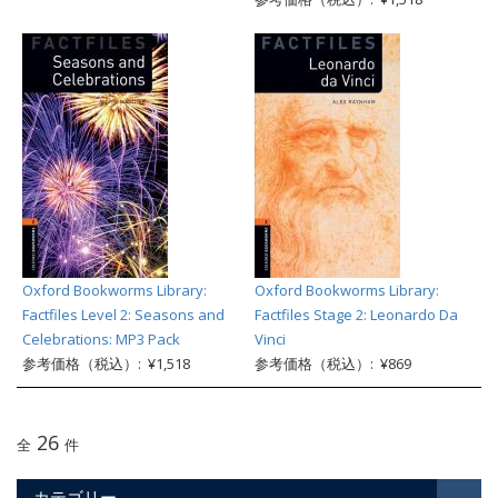
Oxford Bookworms Library:
Oxford Bookworms Library:
Factfiles Level 2: Seasons and
Factfiles Stage 2: Leonardo Da
Celebrations: MP3 Pack
Vinci
参考価格（税込）: ¥1,518
参考価格（税込）: ¥869
26
全
件
カテゴリー