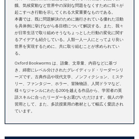
餓、気候変動など世界中の深刻な問題をなくすために我々が
起こすべき行動を示してくれる大変重要なものである。
本書では、既に問題解決のために施行されている優れた活動
を具体例に挙げながら各目標について解説する。また、我々
が日常生活で取り組めそうなちょっとした行動の変化に関す
るアイデアも紹介している。人類一人一人にとってより良い
世界を実現するために、共に取り組むことが求められてい
る。
Oxford Bookworms は、語彙、文章量、内容などに基づ
き、綿密にレベル分けされたグレイディッド・リーダーシリ
ーズです。古典作品や現代文学、ノンフィクション、ミステ
リー、ファンタジー、ホラー、冒険物語、人間ドラマなど、
様々なジャンルにわたる200を越える作品から、学習者の英
語スキルに合ったリーダーをお選びいただけます。個人の学
習用として、また、多読授業用の教材として幅広く愛読され
ています。