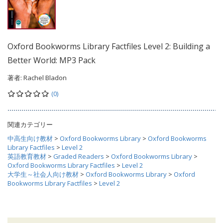
Oxford Bookworms Library Factfiles Level 2: Building a
Better World: MP3 Pack
著者:
Rachel Bladon
(0)
関連カテゴリー
中高生向け教材
>
Oxford Bookworms Library
>
Oxford Bookworms
Library Factfiles
>
Level 2
英語教育教材
>
Graded Readers
>
Oxford Bookworms Library
>
Oxford Bookworms Library Factfiles
>
Level 2
大学生～社会人向け教材
>
Oxford Bookworms Library
>
Oxford
Bookworms Library Factfiles
>
Level 2