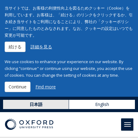
当サイトでは、お客様の利便性向上を図るためクッキー（Cookie）を
利用しています。お客様は、「続ける」のリンクをクリックするか、引
き続き当サイトをご利用になることにより、弊社の「クッキーポリシ
ー」に同意したものとみなされます。なお、クッキーの設定はいつでも
変更が可能です。
続ける
詳細を見る
We use cookies to enhance your experience on our website. By
clicking "continue" or continue using our website, you accept the use
of cookies. You can change the setting of cookies at any time.
Continue
Find more
日本語
English
Toggl
navig