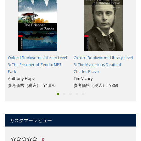
Oxford Bookworms Library Level
Oxford Bookworms Library Level
3: The Prisoner of Zenda: MP3
3: The Mysterious Death of
Pack
Charles Bravo
Anthony Hope
Tim Vicary
参考価格（税込）: ¥1,870
参考価格（税込）: ¥869
カスタマーレビュー
0