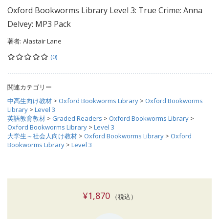
Oxford Bookworms Library Level 3: True Crime: Anna
Delvey: MP3 Pack
著者:
Alastair Lane
(0)
関連カテゴリー
中高生向け教材
>
Oxford Bookworms Library
>
Oxford Bookworms
Library
>
Level 3
英語教育教材
>
Graded Readers
>
Oxford Bookworms Library
>
Oxford Bookworms Library
>
Level 3
大学生～社会人向け教材
>
Oxford Bookworms Library
>
Oxford
Bookworms Library
>
Level 3
¥1,870
（税込）