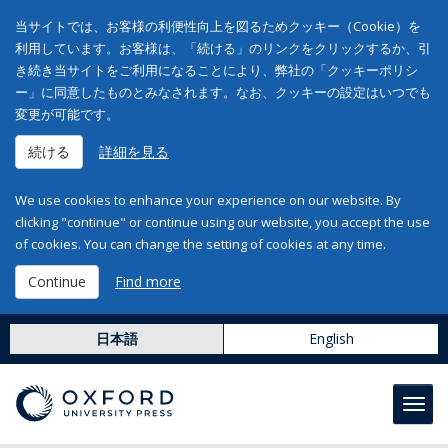
当サイトでは、お客様の利便性向上を図るためクッキー（Cookie）を
利用しています。お客様は、「続ける」のリンクをクリックするか、引
き続き当サイトをご利用になることにより、弊社の「クッキーポリシ
ー」に同意したものとみなされます。なお、クッキーの設定はいつでも
変更が可能です。
続ける
詳細を見る
We use cookies to enhance your experience on our website. By
clicking "continue" or continue using our website, you accept the use
of cookies. You can change the setting of cookies at any time.
Continue
Find more
日本語
English
Toggl
navig