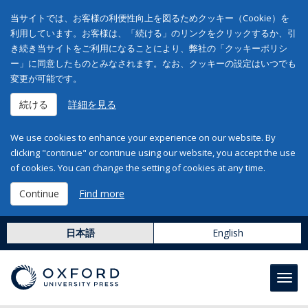
当サイトでは、お客様の利便性向上を図るためクッキー（Cookie）を
利用しています。お客様は、「続ける」のリンクをクリックするか、引
き続き当サイトをご利用になることにより、弊社の「クッキーポリシ
ー」に同意したものとみなされます。なお、クッキーの設定はいつでも
変更が可能です。
続ける
詳細を見る
We use cookies to enhance your experience on our website. By
clicking "continue" or continue using our website, you accept the use
of cookies. You can change the setting of cookies at any time.
Continue
Find more
日本語
English
Toggl
navig