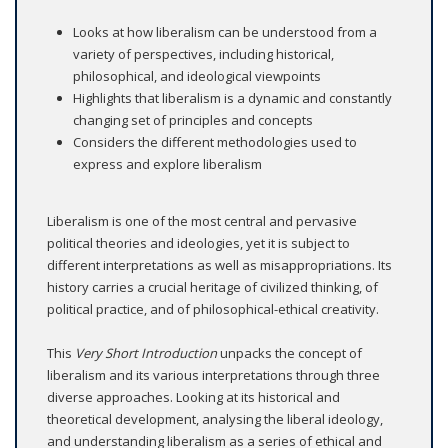
Looks at how liberalism can be understood from a
variety of perspectives, including historical,
philosophical, and ideological viewpoints
Highlights that liberalism is a dynamic and constantly
changing set of principles and concepts
Considers the different methodologies used to
express and explore liberalism
Liberalism is one of the most central and pervasive
political theories and ideologies, yet it is subject to
different interpretations as well as misappropriations. Its
history carries a crucial heritage of civilized thinking, of
political practice, and of philosophical-ethical creativity.
This
Very Short Introduction
unpacks the concept of
liberalism and its various interpretations through three
diverse approaches. Looking at its historical and
theoretical development, analysing the liberal ideology,
and understanding liberalism as a series of ethical and