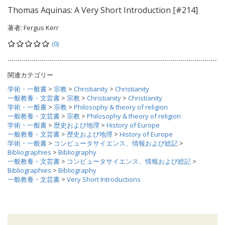
Thomas Aquinas: A Very Short Introduction [#214]
著者:
Fergus Kerr
(0)
関連カテゴリー
学術・一般書
>
宗教
>
Christianity
>
Christianity
一般教養・文芸書
>
宗教
>
Christianity
>
Christianity
学術・一般書
>
宗教
>
Philosophy & theory of religion
一般教養・文芸書
>
宗教
>
Philosophy & theory of religion
学術・一般書
>
歴史および地理
>
History of Europe
一般教養・文芸書
>
歴史および地理
>
History of Europe
学術・一般書
>
コンピュータサイエンス、情報および総記
>
Bibliographies
>
Bibliography
一般教養・文芸書
>
コンピュータサイエンス、情報および総記
>
Bibliographies
>
Bibliography
一般教養・文芸書
>
Very Short Introductions