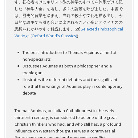
す。初心者向けにキリスト教の神学のすべてを体系づけて記
した『神学大全』を著し、多くの論叢を呼びました。本書で
は、歴史的背景を踏まえ、当時の教会や文化を描き出し、今
日的な論争でも引き合いに出されることが多いアクィナスの
思想をわかりやすく解説します。(
cf.
Selected Philosophical
Writings (Oxford World's Classics)
)
The best introduction to Thomas Aquinas aimed at
non-specialists
Discusses Aquinas as both a philosopher and a
theologian
Illustrates the different debates and the significant
role that the writings of Aquinas play in contemporary
debate
Thomas Aquinas, an Italian Catholic priest in the early
thirteenth century, is considered to be one of the great
Christian thinkers who had, and who still has, a profound
influence on Western thought. He was a controversial
figure who was exposed and engaged in conflict.