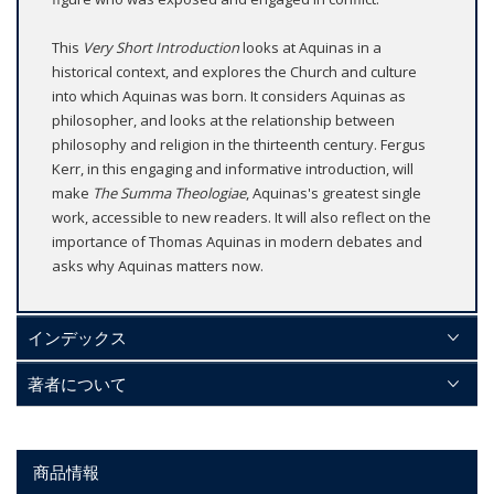
This
Very Short Introduction
looks at Aquinas in a
historical context, and explores the Church and culture
into which Aquinas was born. It considers Aquinas as
philosopher, and looks at the relationship between
philosophy and religion in the thirteenth century. Fergus
Kerr, in this engaging and informative introduction, will
make
The Summa Theologiae
, Aquinas's greatest single
work, accessible to new readers. It will also reflect on the
importance of Thomas Aquinas in modern debates and
asks why Aquinas matters now.
インデックス
著者について
商品情報