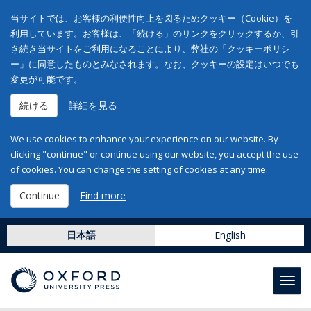
当サイトでは、お客様の利便性向上を図るためクッキー（Cookie）を
利用しています。お客様は、「続ける」のリンクをクリックするか、引
き続き当サイトをご利用になることにより、弊社の「クッキーポリシ
ー」に同意したものとみなされます。なお、クッキーの設定はいつでも
変更が可能です。
続ける
詳細を見る
We use cookies to enhance your experience on our website. By
clicking "continue" or continue using our website, you accept the use
of cookies. You can change the setting of cookies at any time.
Continue
Find more
日本語
English
Toggl
navig