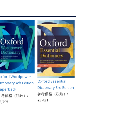
索
xford Wordpower
Oxford Essential
ictionary 4th Edition
Dictionary 3rd Edition
aperback
参考価格（税込）:
参考価格（税込）:
¥3,421
3,795