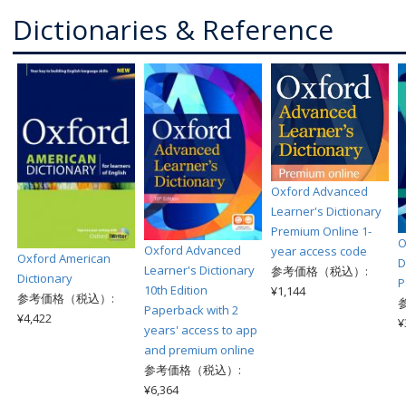
Dictionaries & Reference
Oxford Advanced
Learner's Dictionary
Premium Online 1-
O
Oxford Advanced
year access code
Oxford American
D
Learner's Dictionary
参考価格（税込）:
Dictionary
P
10th Edition
¥1,144
参考価格（税込）:
Paperback with 2
¥4,422
¥
years' access to app
and premium online
参考価格（税込）:
¥6,364