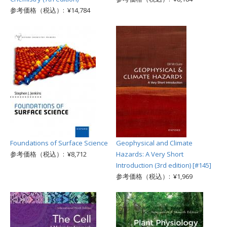
参考価格（税込）: ¥14,784
Foundations of Surface Science
Geophysical and Climate
参考価格（税込）: ¥8,712
Hazards: A Very Short
Introduction (3rd edition) [#145]
参考価格（税込）: ¥1,969