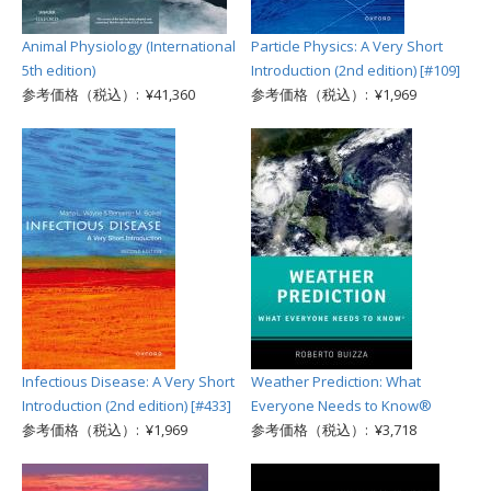
Animal Physiology (International
Particle Physics: A Very Short
5th edition)
Introduction (2nd edition) [#109]
参考価格（税込）: ¥41,360
参考価格（税込）: ¥1,969
Infectious Disease: A Very Short
Weather Prediction: What
Introduction (2nd edition) [#433]
Everyone Needs to Know®
参考価格（税込）: ¥1,969
参考価格（税込）: ¥3,718