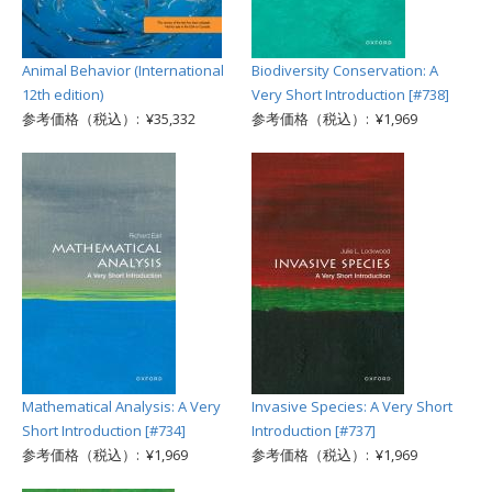
Animal Behavior (International
Biodiversity Conservation: A
12th edition)
Very Short Introduction [#738]
参考価格（税込）: ¥35,332
参考価格（税込）: ¥1,969
Mathematical Analysis: A Very
Invasive Species: A Very Short
Short Introduction [#734]
Introduction [#737]
参考価格（税込）: ¥1,969
参考価格（税込）: ¥1,969