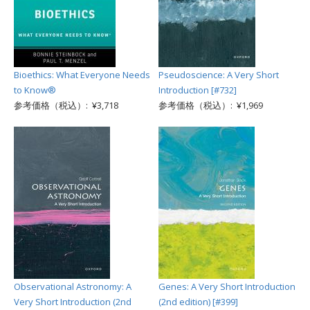
Bioethics: What Everyone Needs
Pseudoscience: A Very Short
to Know®
Introduction [#732]
参考価格（税込）: ¥3,718
参考価格（税込）: ¥1,969
Observational Astronomy: A
Genes: A Very Short Introduction
Very Short Introduction (2nd
(2nd edition) [#399]