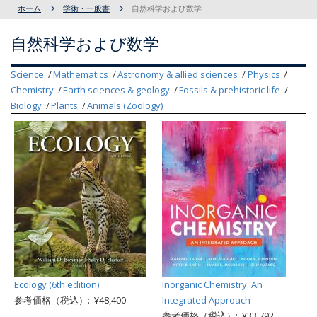
ホーム
学術・一般書
自然科学および数学
自然科学および数学
Science
Mathematics
Astronomy & allied sciences
Physics
Chemistry
Earth sciences & geology
Fossils & prehistoric life
Biology
Plants
Animals (Zoology)
Ecology (6th edition)
Inorganic Chemistry: An
参考価格（税込）: ¥48,400
Integrated Approach
参考価格（税込）: ¥33,792