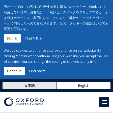
当サイトでは、お客様の利便性向上を図るためクッキー（Cookie）を
利用しています。お客様は、「続ける」のリンクをクリックするか、引
き続き当サイトをご利用になることにより、弊社の「クッキーポリシ
ー」に同意したものとみなされます。なお、クッキーの設定はいつでも
変更が可能です。
続ける
詳細を見る
We use cookies to enhance your experience on our website. By
clicking "continue" or continue using our website, you accept the use
of cookies. You can change the setting of cookies at any time.
Continue
Find more
日本語
English
Toggl
navig