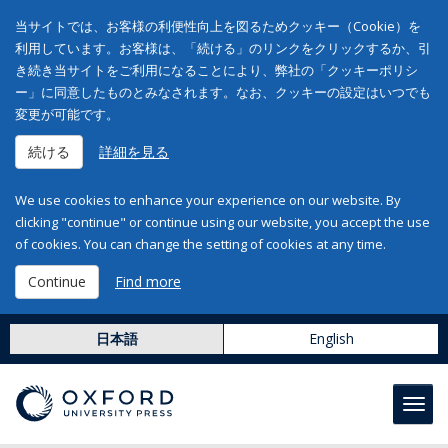
当サイトでは、お客様の利便性向上を図るためクッキー（Cookie）を
利用しています。お客様は、「続ける」のリンクをクリックするか、引
き続き当サイトをご利用になることにより、弊社の「クッキーポリシ
ー」に同意したものとみなされます。なお、クッキーの設定はいつでも
変更が可能です。
続ける
詳細を見る
We use cookies to enhance your experience on our website. By
clicking "continue" or continue using our website, you accept the use
of cookies. You can change the setting of cookies at any time.
Continue
Find more
日本語
English
Toggl
navig