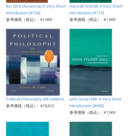
Ibn Sīnā (Avicenna): A Very Short
Hannah Arendt: A Very Short
Introduction [#736]
Introduction [#717]
参考価格（税込）: ¥1,969
参考価格（税込）: ¥1,969
Political Philosophy (4th edition)
John Stuart Mill: A Very Short
参考価格（税込）: ¥18,612
Introduction [#696]
参考価格（税込）: ¥1,969