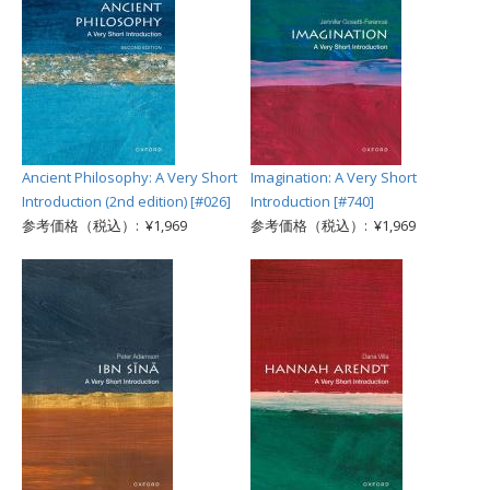
Ancient Philosophy: A Very Short
Imagination: A Very Short
Introduction (2nd edition) [#026]
Introduction [#740]
参考価格（税込）: ¥1,969
参考価格（税込）: ¥1,969