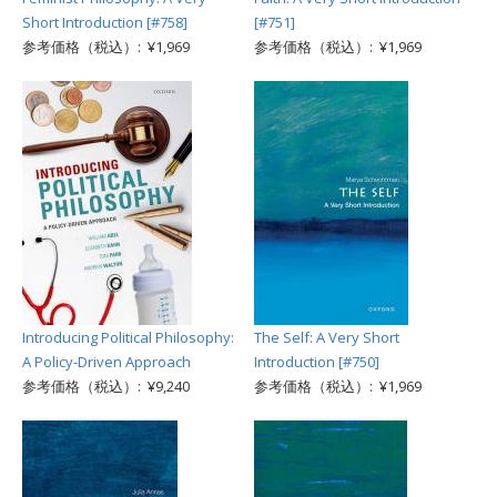
Short Introduction [#758]
[#751]
参考価格（税込）: ¥1,969
参考価格（税込）: ¥1,969
Introducing Political Philosophy:
The Self: A Very Short
A Policy-Driven Approach
Introduction [#750]
参考価格（税込）: ¥9,240
参考価格（税込）: ¥1,969