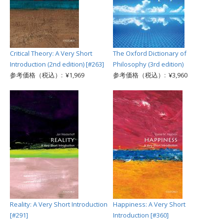
Critical Theory: A Very Short
The Oxford Dictionary of
Introduction (2nd edition) [#263]
Philosophy (3rd edition)
参考価格（税込）: ¥1,969
参考価格（税込）: ¥3,960
Reality: A Very Short Introduction
Happiness: A Very Short
[#291]
Introduction [#360]