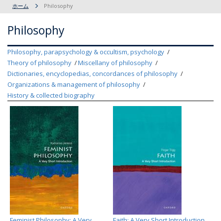
ホーム
Philosophy
Philosophy
Philosophy, parapsychology & occultism, psychology
Theory of philosophy
Miscellany of philosophy
Dictionaries, encyclopedias, concordances of philosophy
Organizations & management of philosophy
History & collected biography
Feminist Philosophy: A Very
Faith: A Very Short Introduction