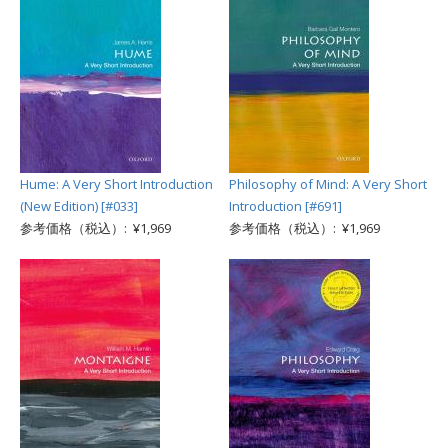
Hume: A Very Short Introduction
Philosophy of Mind: A Very Short
(New Edition) [#033]
Introduction [#691]
参考価格（税込）: ¥1,969
参考価格（税込）: ¥1,969