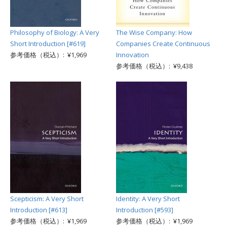
Philosophy of Biology: A Very
The Wise Company: How
Short Introduction [#619]
Companies Create Continuous
参考価格（税込）: ¥1,969
Innovation
参考価格（税込）: ¥9,438
Scepticism: A Very Short
Identity: A Very Short
Introduction [#613]
Introduction [#593]
参考価格（税込）: ¥1,969
参考価格（税込）: ¥1,969