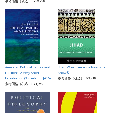
参考価格（税込）: ¥89,958
American Political Parties and
Jihad: What Everyone Needs to
Elections: A Very Short
Know®
Introduction (3rd edition) [#169]
参考価格（税込）: ¥3,718
参考価格（税込）: ¥1,969