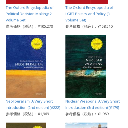
The Oxford Encyclopedia of
The Oxford Encyclopedia of
Political Decision Making: 2-
LGBT Politics and Policy (3-
Volume Set
Volume Set)
参考価格（税込）: ¥105,270
参考価格（税込）: ¥158,510
Neoliberalism: A Very Short
Nuclear Weapons: A Very Short
Introduction (2nd edition) [#222]
Introduction (3rd edition) [#179]
参考価格（税込）: ¥1,969
参考価格（税込）: ¥1,969