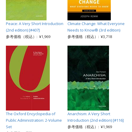
Peace: A Very Short Introduction
Climate Change: What Everyone
(2nd edition) [#407]
Needs to Know® (3rd edition)
参考価格（税込）: ¥1,969
参考価格（税込）: ¥3,718
The Oxford Encyclopedia of
Anarchism: A Very Short
Public Administration: 2-Volume
Introduction (2nd edition) [#116]
Set
参考価格（税込）: ¥1,969