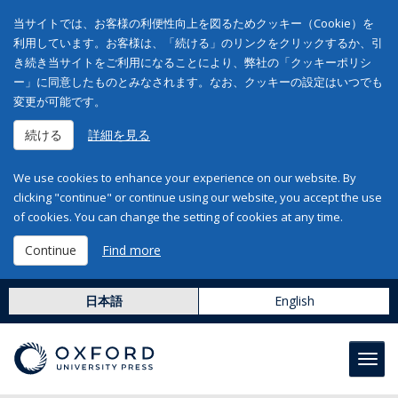
当サイトでは、お客様の利便性向上を図るためクッキー（Cookie）を
利用しています。お客様は、「続ける」のリンクをクリックするか、引
き続き当サイトをご利用になることにより、弊社の「クッキーポリシ
ー」に同意したものとみなされます。なお、クッキーの設定はいつでも
変更が可能です。
続ける
詳細を見る
We use cookies to enhance your experience on our website. By
clicking "continue" or continue using our website, you accept the use
of cookies. You can change the setting of cookies at any time.
Continue
Find more
日本語
English
Toggl
navig