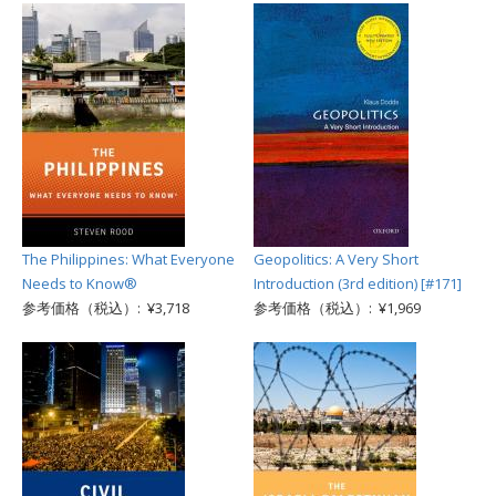
The Philippines: What Everyone
Geopolitics: A Very Short
Needs to Know®
Introduction (3rd edition) [#171]
参考価格（税込）: ¥3,718
参考価格（税込）: ¥1,969