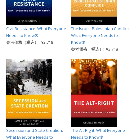
Civil Resistance: What Everyone
The Israeli-Palestinian Conflict:
Needs to Know®
What Everyone Needs to
参考価格（税込）: ¥3,718
Know®
参考価格（税込）: ¥3,718
Secession and State Creation:
The Alt-Right: What Everyone
What Everyone Needs to
Needs to Know®