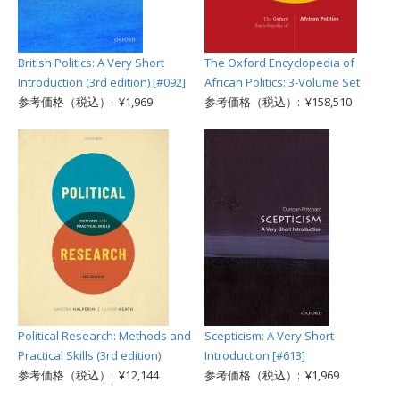
British Politics: A Very Short
The Oxford Encyclopedia of
Introduction (3rd edition) [#092]
African Politics: 3-Volume Set
参考価格（税込）: ¥1,969
参考価格（税込）: ¥158,510
Political Research: Methods and
Scepticism: A Very Short
Practical Skills (3rd edition)
Introduction [#613]
参考価格（税込）: ¥12,144
参考価格（税込）: ¥1,969