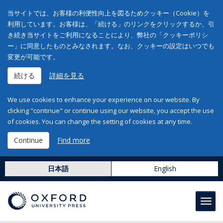
当サイトでは、お客様の利便性向上を図るためクッキー（Cookie）を
利用しています。お客様は、「続ける」のリンクをクリックするか、引
き続き当サイトをご利用になることにより、弊社の「クッキーポリシ
ー」に同意したものとみなされます。なお、クッキーの設定はいつでも
変更が可能です。
続ける
詳細を見る
We use cookies to enhance your experience on our website. By
clicking "continue" or continue using our website, you accept the use
of cookies. You can change the setting of cookies at any time.
Continue
Find more
日本語
English
Toggl
navig