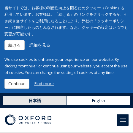
当サイトでは、お客様の利便性向上を図るためクッキー（Cookie）を
利用しています。お客様は、「続ける」のリンクをクリックするか、引
き続き当サイトをご利用になることにより、弊社の「クッキーポリシ
ー」に同意したものとみなされます。なお、クッキーの設定はいつでも
変更が可能です。
続ける
詳細を見る
We use cookies to enhance your experience on our website. By
clicking "continue" or continue using our website, you accept the use
of cookies. You can change the setting of cookies at any time.
Continue
Find more
日本語
English
Toggl
navig