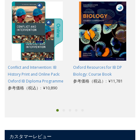
Conflict and Intervention: IB
Oxford Resources for IB DP
History Print and Online Pack:
Biology: Course Book
参考価格（税込）: ¥11,781
Oxford IB Diploma Programme
参考価格（税込）: ¥10,890
カスタマーレビュー