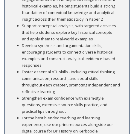
historical examples, helping students build a strong
foundation of contextual knowledge and analytical
insight across their thematic study in Paper 2
Support conceptual analysis, with targeted activities
that help students explore key historical concepts
and apply them to real-world examples
Develop synthesis and argumentation skills,
encouraging students to connect diverse historical
examples and construct analytical, evidence-based
responses
Foster essential ATL skills - including critical thinking,
communication, research, and social skills -
throughout each chapter, promoting independent and
reflective learning
Strengthen exam confidence with exam-style
questions, extensive source skills practice, and
practical tips throughout
For the best blended teaching and learning
experience, use our print resources alongside our
digital course for DP History on Kerboodle