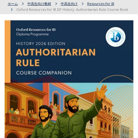
ホーム
中高生向け教材
中高生向け
Resources for IB
Oxford Resources for IB DP History: Authoritarian Rule Course Book