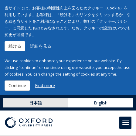
当サイトでは、お客様の利便性向上を図るためクッキー（Cookie）を
利用しています。お客様は、「続ける」のリンクをクリックするか、引
き続き当サイトをご利用になることにより、弊社の「クッキーポリシ
ー」に同意したものとみなされます。なお、クッキーの設定はいつでも
変更が可能です。
続ける
詳細を見る
We use cookies to enhance your experience on our website. By
clicking "continue" or continue using our website, you accept the use
of cookies. You can change the setting of cookies at any time.
Continue
Find more
日本語
English
Toggl
navig