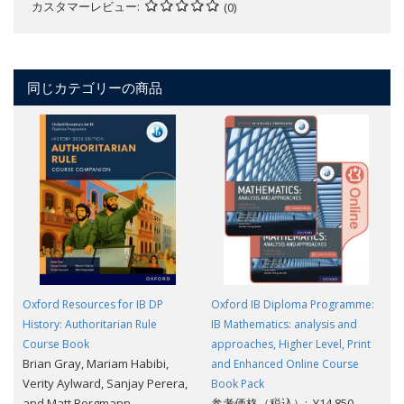
カスタマーレビュー
(0)
同じカテゴリーの商品
Oxford Resources for IB DP
Oxford IB Diploma Programme:
History: Authoritarian Rule
IB Mathematics: analysis and
Course Book
approaches, Higher Level, Print
Brian Gray, Mariam Habibi,
and Enhanced Online Course
Verity Aylward, Sanjay Perera,
Book Pack
and Matt Borgmann
参考価格（税込）: ¥14,850