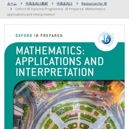
ホーム
中高生向け教材
中高生向け
Resources for IB
Oxford IB Diploma Programme: IB Prepared: Mathematics
applications and interpretation