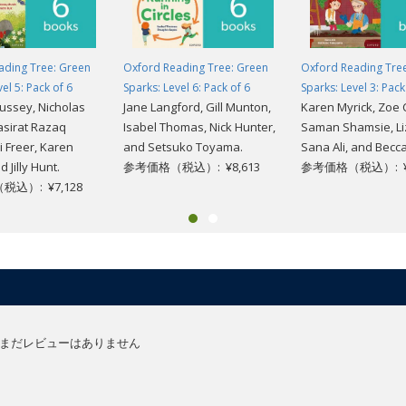
ading Tree: Green
Oxford Reading Tree: Green
Oxford Reading Tre
el 5: Pack of 6
Sparks: Level 6: Pack of 6
Sparks: Level 3: Pack
ussey, Nicholas
Jane Langford, Gill Munton,
Karen Myrick, Zoe 
asirat Razaq
Isabel Thomas, Nick Hunter,
Saman Shamsie, Liz
i Freer, Karen
and Setsuko Toyama.
Sana Ali, and Becc
d Jilly Hunt.
参考価格（税込）: ¥8,613
参考価格（税込）: ¥6
込）: ¥7,128
まだレビューはありません