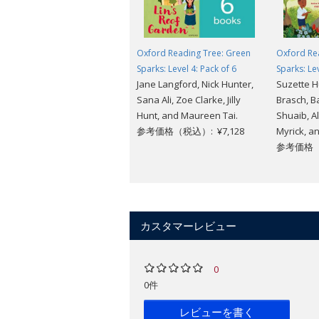
Oxford Reading Tree: Green
Oxford Re
Sparks: Level 4: Pack of 6
Sparks: Lev
Jane Langford, Nick Hunter,
Suzette H
Sana Ali, Zoe Clarke, Jilly
Brasch, B
Hunt, and Maureen Tai.
Shuaib, Al
参考価格（税込）: ¥7,128
Myrick, an
参考価格（税
カスタマーレビュー
0
0件
レビューを書く