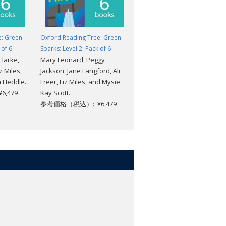
e: Green
Oxford Reading Tree: Green
Oxford Reading Tree: Green
 of 6
Sparks: Level 2: Pack of 6
Sparks: Level 1- 6: Singles Pack
Clarke,
Mary Leonard, Peggy
参考価格（税込）: ¥45,540
 Miles,
Jackson, Jane Langford, Ali
割引価格（税込）: ¥36,432
a Heddle.
Freer, Liz Miles, and Mysie
,479
Kay Scott.
参考価格（税込）: ¥6,479