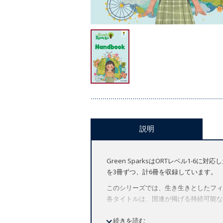
説明
Green SparksはORTレベル1-6
を3冊ずつ、計6冊を収録しています。
このシリーズでは、生き生きとしたフィ
各タイトルは、国連が掲げる持続可能な開発
Teacher Handbookでは以下が利用で
続きを読む