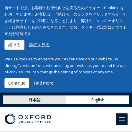
当サイトでは、お客様の利便性向上を図るためクッキー（Cookie）を
利用しています。お客様は、「続ける」のリンクをクリックするか、引
き続き当サイトをご利用になることにより、弊社の「クッキーポリシ
ー」に同意したものとみなされます。なお、クッキーの設定はいつでも
変更が可能です。
続ける
詳細を見る
We use cookies to enhance your experience on our website. By
clicking "continue" or continue using our website, you accept the use
of cookies. You can change the setting of cookies at any time.
Continue
Find more
日本語
English
Toggl
navig