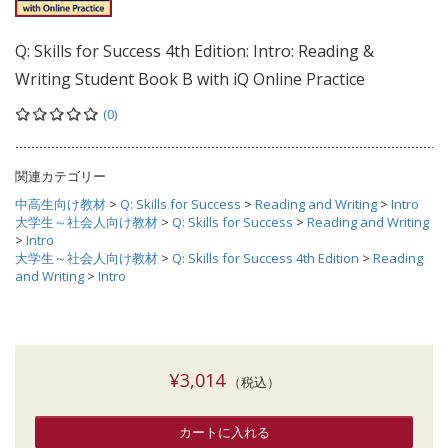
Q: Skills for Success 4th Edition: Intro: Reading &
Writing Student Book B with iQ Online Practice
(0)
関連カテゴリー
中高生向け教材
>
Q: Skills for Success
>
Reading and Writing
>
Intro
大学生～社会人向け教材
>
Q: Skills for Success
>
Reading and Writing
>
Intro
大学生～社会人向け教材
>
Q: Skills for Success 4th Edition
>
Reading
and Writing
>
Intro
¥3,014
（税込）
カートに入れる