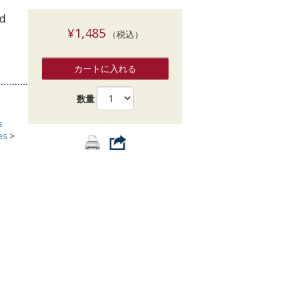
索
nd
¥1,485
（税込）
カートに入れる
数量
s
es
>