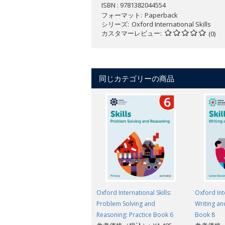
ISBN : 9781382044554
フォーマット
Paperback
シリーズ
Oxford International Skills
カスタマーレビュー
(0)
同じカテゴリーの商品
Oxford International Skills:
Oxford Inte
Problem Solving and
Writing an
Reasoning: Practice Book 6
Book 8