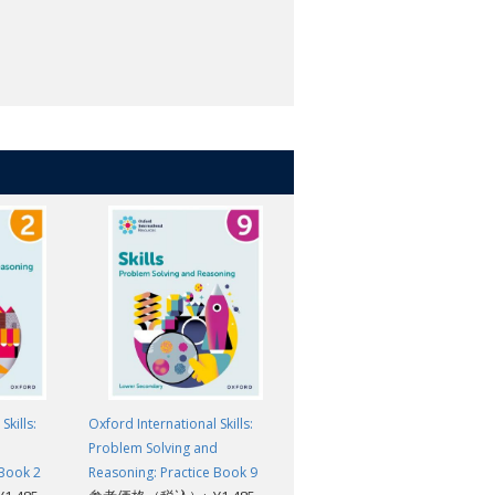
Skills:
Oxford International Skills:
Oxford International Skills:
d
Problem Solving and
Writing and Grammar: Practic
 Book 2
Reasoning: Practice Book 9
Book 3