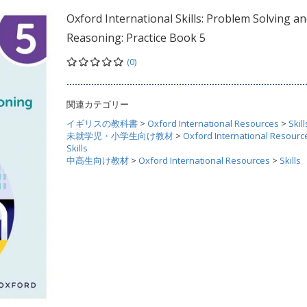
Oxford International Skills: Problem Solving a
Reasoning: Practice Book 5
(0)
関連カテゴリー
イギリスの教科書
>
Oxford International Resources
>
Skill
未就学児・小学生向け教材
>
Oxford International Resourc
Skills
中高生向け教材
>
Oxford International Resources
>
Skills