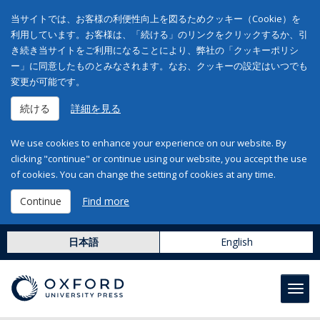
当サイトでは、お客様の利便性向上を図るためクッキー（Cookie）を
利用しています。お客様は、「続ける」のリンクをクリックするか、引
き続き当サイトをご利用になることにより、弊社の「クッキーポリシ
ー」に同意したものとみなされます。なお、クッキーの設定はいつでも
変更が可能です。
続ける
詳細を見る
We use cookies to enhance your experience on our website. By
clicking "continue" or continue using our website, you accept the use
of cookies. You can change the setting of cookies at any time.
Continue
Find more
日本語
English
Toggl
navig