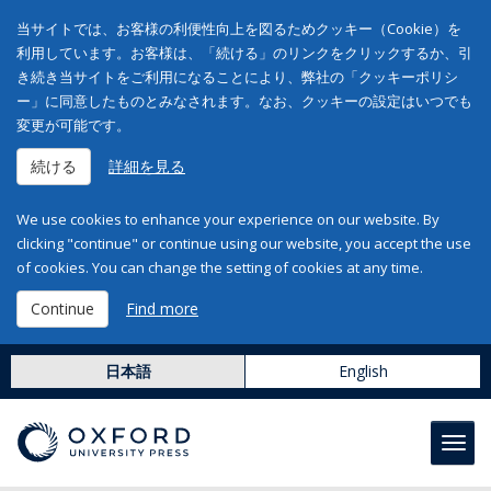
当サイトでは、お客様の利便性向上を図るためクッキー（Cookie）を
利用しています。お客様は、「続ける」のリンクをクリックするか、引
き続き当サイトをご利用になることにより、弊社の「クッキーポリシ
ー」に同意したものとみなされます。なお、クッキーの設定はいつでも
変更が可能です。
続ける
詳細を見る
We use cookies to enhance your experience on our website. By
clicking "continue" or continue using our website, you accept the use
of cookies. You can change the setting of cookies at any time.
Continue
Find more
日本語
English
Toggl
navig