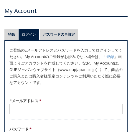
My Account
プ
登録
ログイン
(アクティブなタブ)
パスワードの再設定
ラ
イ
ご登録のEメールアドレスとパスワードを入力してログインしてく
マ
ださい。My Accountのご登録がお済みでない場合は、「
登録
」画
リ
面よりごアカウントを作成してください。なお、My Accountは、
ー
OUPジャパンウェブサイト（www.oupjapan.co.jp）にて、商品の
ご購入または購入者様限定コンテンツをご利用いただく際に必要
タ
なアカウントです。
ブ
Eメールアドレス
*
パスワード
*