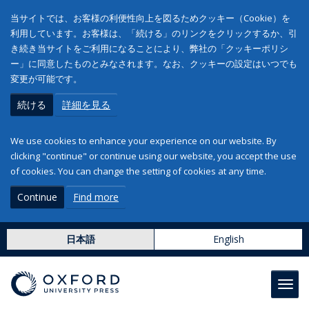
当サイトでは、お客様の利便性向上を図るためクッキー（Cookie）を
利用しています。お客様は、「続ける」のリンクをクリックするか、引
き続き当サイトをご利用になることにより、弊社の「クッキーポリシ
ー」に同意したものとみなされます。なお、クッキーの設定はいつでも
変更が可能です。
続ける
詳細を見る
We use cookies to enhance your experience on our website. By
clicking "continue" or continue using our website, you accept the use
of cookies. You can change the setting of cookies at any time.
Continue
Find more
日本語
English
Toggl
navig