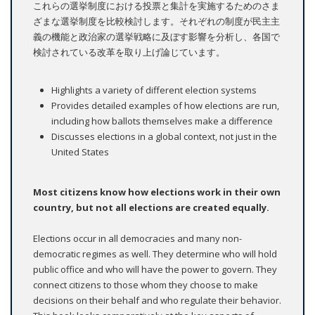
これらの選挙制度における投票と集計を実施するためのさま
ざまな選挙制度を比較検討します。それぞれの制度が民主主
義の機能と政治家の選挙戦略に及ぼす影響を分析し、各国で
検討されている改革を取り上げ論じています。
Highlights a variety of different election systems
Provides detailed examples of how elections are run,
including how ballots themselves make a difference
Discusses elections in a global context, not just in the
United States
Most citizens know how elections work in their own
country, but not all elections are created equally.
Elections occur in all democracies and many non-
democratic regimes as well. They determine who will hold
public office and who will have the power to govern. They
connect citizens to those whom they choose to make
decisions on their behalf and who regulate their behavior.