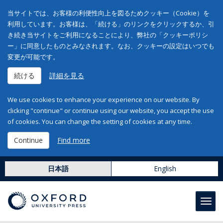
当サイトでは、お客様の利便性向上を図るためクッキー（Cookie）を
利用しています。お客様は、「続ける」のリンクをクリックするか、引
き続き当サイトをご利用になることにより、弊社の「クッキーポリシ
ー」に同意したものとみなされます。なお、クッキーの設定はいつでも
変更が可能です。
続ける
詳細を見る
We use cookies to enhance your experience on our website. By
clicking "continue" or continue using our website, you accept the use
of cookies. You can change the setting of cookies at any time.
Continue
Find more
日本語
English
Toggl
navig