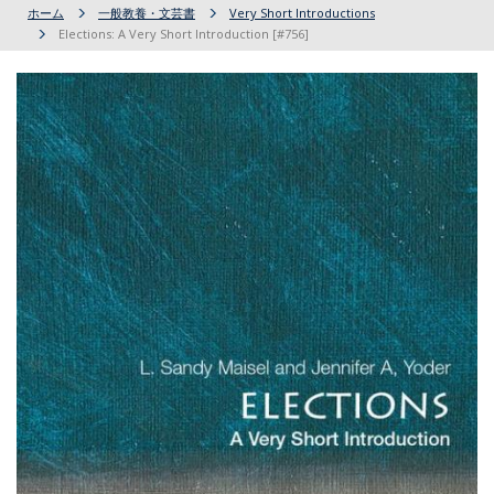
ホーム
一般教養・文芸書
Very Short Introductions
Elections: A Very Short Introduction [#756]