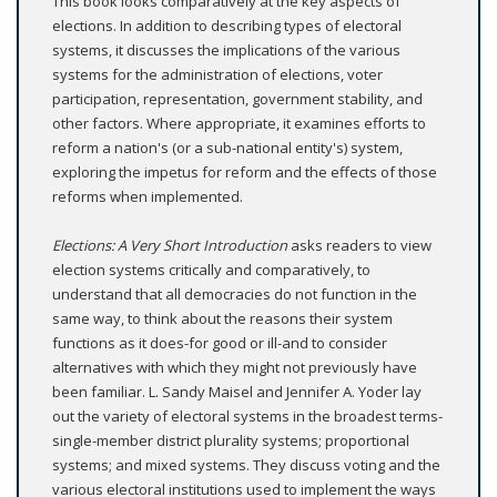
This book looks comparatively at the key aspects of
elections. In addition to describing types of electoral
systems, it discusses the implications of the various
systems for the administration of elections, voter
participation, representation, government stability, and
other factors. Where appropriate, it examines efforts to
reform a nation's (or a sub-national entity's) system,
exploring the impetus for reform and the effects of those
reforms when implemented.
Elections: A Very Short Introduction
asks readers to view
election systems critically and comparatively, to
understand that all democracies do not function in the
same way, to think about the reasons their system
functions as it does-for good or ill-and to consider
alternatives with which they might not previously have
been familiar. L. Sandy Maisel and Jennifer A. Yoder lay
out the variety of electoral systems in the broadest terms-
single-member district plurality systems; proportional
systems; and mixed systems. They discuss voting and the
various electoral institutions used to implement the ways