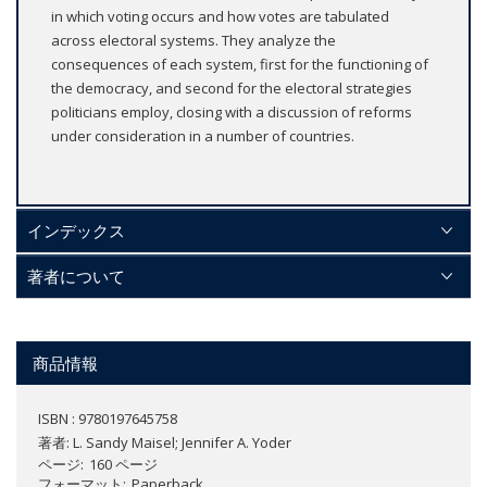
in which voting occurs and how votes are tabulated
across electoral systems. They analyze the
consequences of each system, first for the functioning of
the democracy, and second for the electoral strategies
politicians employ, closing with a discussion of reforms
under consideration in a number of countries.
インデックス
著者について
商品情報
ISBN : 9780197645758
著者:
L. Sandy Maisel; Jennifer A. Yoder
ページ
160 ページ
フォーマット
Paperback