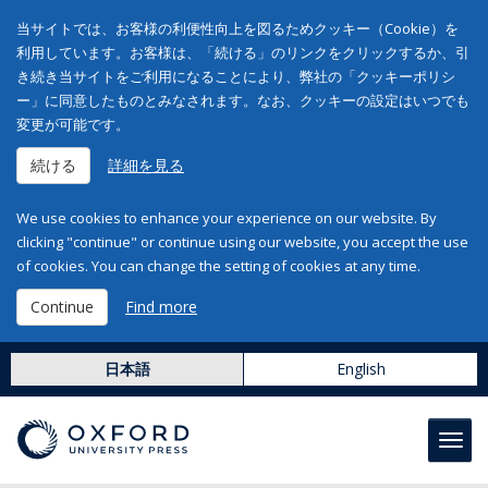
当サイトでは、お客様の利便性向上を図るためクッキー（Cookie）を
利用しています。お客様は、「続ける」のリンクをクリックするか、引
き続き当サイトをご利用になることにより、弊社の「クッキーポリシ
ー」に同意したものとみなされます。なお、クッキーの設定はいつでも
変更が可能です。
続ける
詳細を見る
We use cookies to enhance your experience on our website. By
clicking "continue" or continue using our website, you accept the use
of cookies. You can change the setting of cookies at any time.
Continue
Find more
日本語
English
Toggl
navig