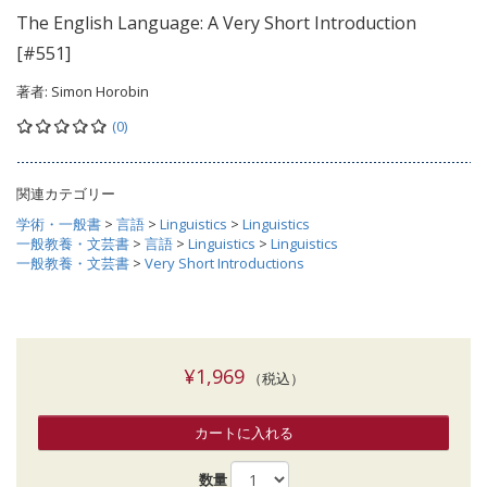
The English Language: A Very Short Introduction
[#551]
著者:
Simon Horobin
(0)
関連カテゴリー
学術・一般書
>
言語
>
Linguistics
>
Linguistics
一般教養・文芸書
>
言語
>
Linguistics
>
Linguistics
一般教養・文芸書
>
Very Short Introductions
¥1,969
（税込）
カートに入れる
数量