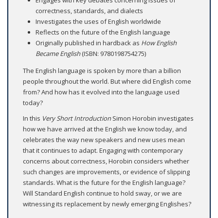
correctness, standards, and dialects
Investigates the uses of English worldwide
Reflects on the future of the English language
Originally published in hardback as
How English
Became English
(ISBN: 9780198754275)
The English language is spoken by more than a billion
people throughout the world. But where did English come
from? And how has it evolved into the language used
today?
In this
Very Short Introduction
Simon Horobin investigates
how we have arrived at the English we know today, and
celebrates the way new speakers and new uses mean
that it continues to adapt. Engaging with contemporary
concerns about correctness, Horobin considers whether
such changes are improvements, or evidence of slipping
standards. What is the future for the English language?
Will Standard English continue to hold sway, or we are
witnessing its replacement by newly emerging Englishes?