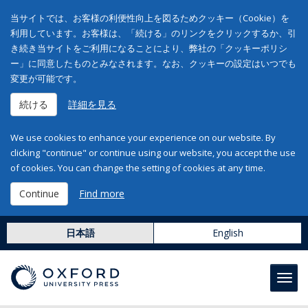
当サイトでは、お客様の利便性向上を図るためクッキー（Cookie）を
利用しています。お客様は、「続ける」のリンクをクリックするか、引
き続き当サイトをご利用になることにより、弊社の「クッキーポリシ
ー」に同意したものとみなされます。なお、クッキーの設定はいつでも
変更が可能です。
続ける
詳細を見る
We use cookies to enhance your experience on our website. By
clicking "continue" or continue using our website, you accept the use
of cookies. You can change the setting of cookies at any time.
Continue
Find more
日本語
English
Toggl
navig