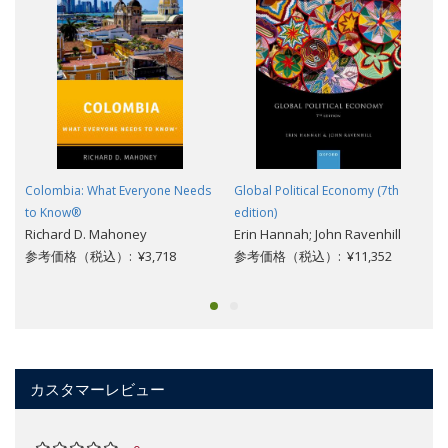
Colombia: What Everyone Needs
Global Political Economy (7th
to Know®
edition)
Richard D. Mahoney
Erin Hannah; John Ravenhill
参考価格（税込）: ¥3,718
参考価格（税込）: ¥11,352
カスタマーレビュー