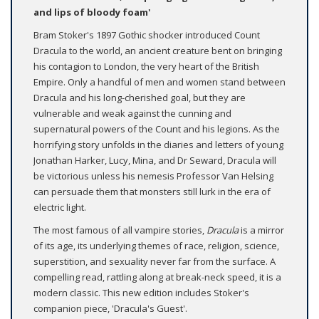
and lips of bloody foam'
Bram Stoker's 1897 Gothic shocker introduced Count
Dracula to the world, an ancient creature bent on bringing
his contagion to London, the very heart of the British
Empire. Only a handful of men and women stand between
Dracula and his long-cherished goal, but they are
vulnerable and weak against the cunning and
supernatural powers of the Count and his legions. As the
horrifying story unfolds in the diaries and letters of young
Jonathan Harker, Lucy, Mina, and Dr Seward, Dracula will
be victorious unless his nemesis Professor Van Helsing
can persuade them that monsters still lurk in the era of
electric light.
The most famous of all vampire stories,
Dracula
is a mirror
of its age, its underlying themes of race, religion, science,
superstition, and sexuality never far from the surface. A
compelling read, rattling along at break-neck speed, it is a
modern classic. This new edition includes Stoker's
companion piece, 'Dracula's Guest'.