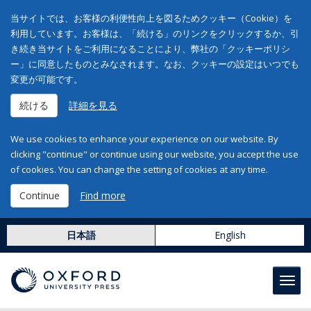
当サイトでは、お客様の利便性向上を図るためクッキー（Cookie）を
利用しています。お客様は、「続ける」のリンクをクリックするか、引
き続き当サイトをご利用になることにより、弊社の「クッキーポリシ
ー」に同意したものとみなされます。なお、クッキーの設定はいつでも
変更が可能です。
続ける
詳細を見る
We use cookies to enhance your experience on our website. By
clicking "continue" or continue using our website, you accept the use
of cookies. You can change the setting of cookies at any time.
Continue
Find more
日本語
English
Toggl
navig