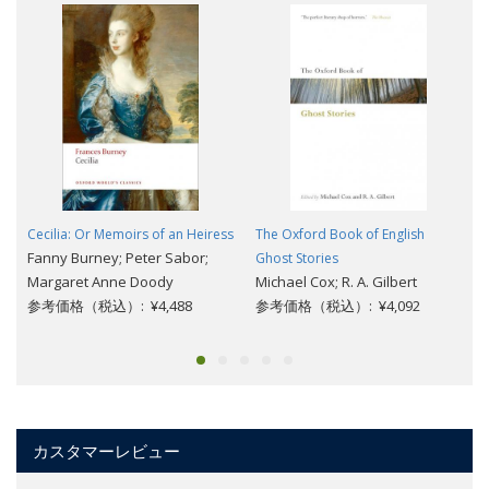
Cecilia: Or Memoirs of an Heiress
The Oxford Book of English
Fanny Burney; Peter Sabor;
Ghost Stories
Margaret Anne Doody
Michael Cox; R. A. Gilbert
参考価格（税込）: ¥4,488
参考価格（税込）: ¥4,092
カスタマーレビュー