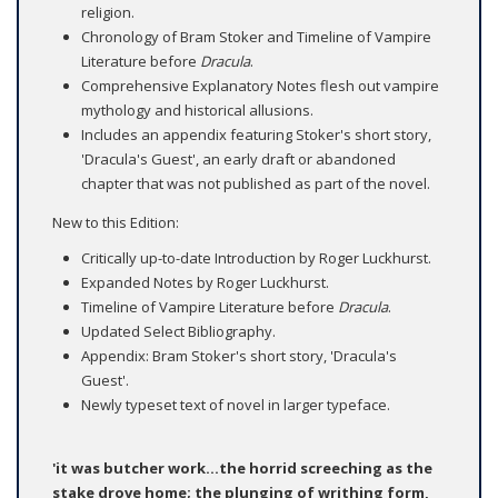
religion.
Chronology of Bram Stoker and Timeline of Vampire
Literature before
Dracula
.
Comprehensive Explanatory Notes flesh out vampire
mythology and historical allusions.
Includes an appendix featuring Stoker's short story,
'Dracula's Guest', an early draft or abandoned
chapter that was not published as part of the novel.
New to this Edition:
Critically up-to-date Introduction by Roger Luckhurst.
Expanded Notes by Roger Luckhurst.
Timeline of Vampire Literature before
Dracula
.
Updated Select Bibliography.
Appendix: Bram Stoker's short story, 'Dracula's
Guest'.
Newly typeset text of novel in larger typeface.
'it was butcher work...the horrid screeching as the
stake drove home; the plunging of writhing form,