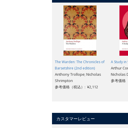
The Warden: The Chronicles of
A Study in 
Arthur Co
Barsetshire (2nd edition)
Anthony Trollope; Nicholas
Nicholas D
Shrimpton
参考価格（税
参考価格（税込）: ¥2,112
カスタマーレビュー