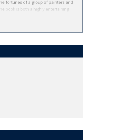
the fortunes of a group of painters and
the book is both a highly entertaining
 your wages bear no relation to the
d the 'philanthropy' of an
ightening, deeply moving and gloriously
 *ABOUT THE SERIES: For over 100 years
le volume reflects Oxford's
expert introductions by leading