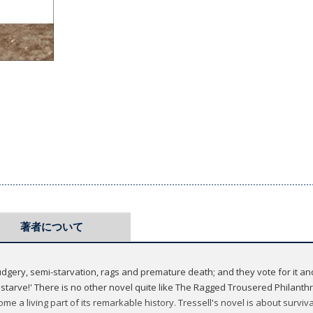
著者について
gery, semi-starvation, rags and premature death; and they vote for it and
starve!' There is no other novel quite like The Ragged Trousered Philanthro
me a living part of its remarkable history. Tressell's novel is about survi