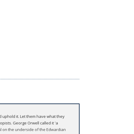
 uphold it. Let them have what they
pists. George Orwell called it 'a
val on the underside of the Edwardian