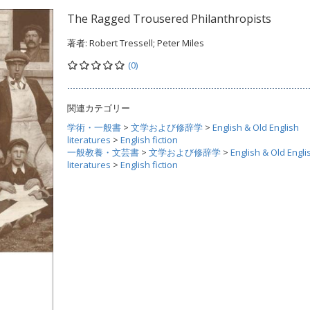
The Ragged Trousered Philanthropists
著者:
Robert Tressell; Peter Miles
(0)
関連カテゴリー
学術・一般書
>
文学および修辞学
>
English & Old English
literatures
>
English fiction
一般教養・文芸書
>
文学および修辞学
>
English & Old Engli
literatures
>
English fiction