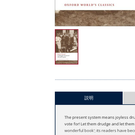
説明
The present system means joyless drud
vote for! Let them drudge and let them 
wonderful book'; its readers have beco