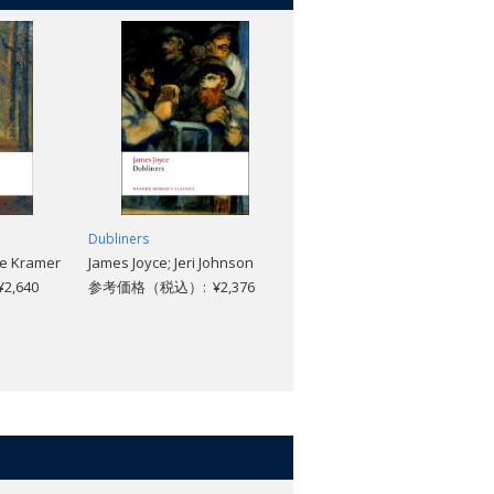
Dubliners
Jude the Obscure (Revised
le Kramer
James Joyce; Jeri Johnson
edition)
,640
参考価格（税込）: ¥2,376
Thomas Hardy; Patricia
Ingham
参考価格（税込）: ¥1,848