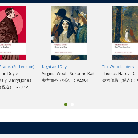
Scarlet (2nd edition)
Night and Day
The Woodlanders
nan Doyle;
Virginia Woolf; Suzanne Raitt
Thomas Hardy; Da
aly; Darryl Jones
参考価格（税込）: ¥2,904
参考価格（税込）: ¥2
込）: ¥2,112