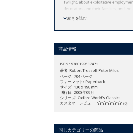
Twilight, about exploitative employmen
decorators and their families, and the a
story and a passionate appeal for a fai
続きを読む
value of your work? Why do fat cats ge
unenlightened workforce, who give away 
funny (complete with exploding clergy
Oxford World's Classics has made avail
commitment to scholarship, providing t
商品情報
authorities, helpful notes to clarify th
ISBN : 9780199537471
著者:
Robert Tressell; Peter Miles
ページ
704 ページ
フォーマット
Paperback
サイズ
130 x 198 mm
刊行日
2008年09月
シリーズ
Oxford World's Classics
カスタマーレビュー
(0)
同じカテゴリーの商品