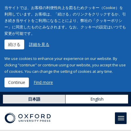
当サイトでは、お客様の利便性向上を図るためクッキー（Cookie）を
利用しています。お客様は、「続ける」のリンクをクリックするか、引
き続き当サイトをご利用になることにより、弊社の「クッキーポリシ
ー」に同意したものとみなされます。なお、クッキーの設定はいつでも
変更が可能です。
続ける
詳細を見る
We use cookies to enhance your experience on our website. By
clicking "continue" or continue using our website, you accept the use
of cookies. You can change the setting of cookies at any time.
Continue
Find more
日本語
English
Toggl
navig