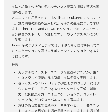
文法と語彙を包括的に学ぶシラバスと豊富な演習で英語の素
地を養います。
各ユニットに用意されているSkills and Cultureのレッスンで
は、魅力満載の動画を活用しながら海外の生活について学び
ます。Think, Feel and Growのセクションでは、アニメーシ
ョン動画のストーリーを通してマナーやライフスキルについ
て学習します。
Team Upのアクティビティでは、子供たちが自信を持ってコ
ミュニケーションを図りコラボレーション力を向上できるよ
う促します。
特長
カラフルなイラスト、ユニークな動画やアニメが、生き
生きと楽しく記憶に残る語彙・文法学習を実現します。
各レッスンの「Team Up」の課題とプロジェクトにはダ
ウンロードして利用できるワークシートを完備。創造
力、批判的思考力、コミュニケーション力、コラボレー
ション力などのグローバルスキルを育みます。
意味のある文脈で言葉やテーマを学べるよう、各ユニッ
トにはアニメ形式のお話が掲載されています。お話を通