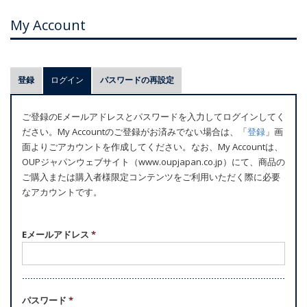
My Account
プ
登録
ログイン
(アクティブなタブ)
パスワードの再設定
ラ
イ
ご登録のEメールアドレスとパスワードを入力してログインしてく
マ
ださい。My Accountのご登録がお済みでない場合は、「
登録
」画
リ
面よりごアカウントを作成してください。なお、My Accountは、
ー
OUPジャパンウェブサイト（www.oupjapan.co.jp）にて、商品の
ご購入または購入者様限定コンテンツをご利用いただく際に必要
タ
なアカウントです。
ブ
Eメールアドレス
*
パスワード
*