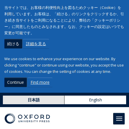
当サイトでは、お客様の利便性向上を図るためクッキー（Cookie）を
利用しています。お客様は、「続ける」のリンクをクリックするか、引
き続き当サイトをご利用になることにより、弊社の「クッキーポリシ
ー」に同意したものとみなされます。なお、クッキーの設定はいつでも
変更が可能です。
続ける
詳細を見る
We use cookies to enhance your experience on our website. By
clicking "continue" or continue using our website, you accept the use
of cookies. You can change the setting of cookies at any time.
Continue
Find more
日本語
English
Toggl
navig