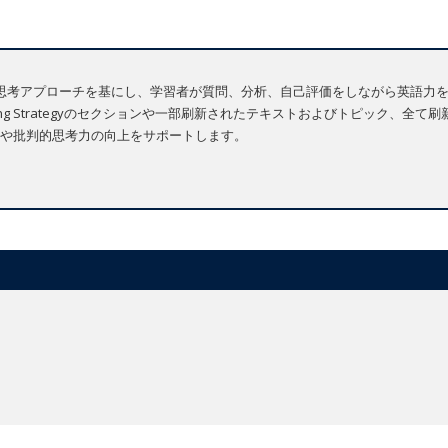
 質問中心の批判的思考アプローチを基にし、学習者が質問、分析、自己評価をしながら
Thinking Strategyのセクションや一部刷新されたテキストおよびトピック
や批判的思考力の向上をサポートします。