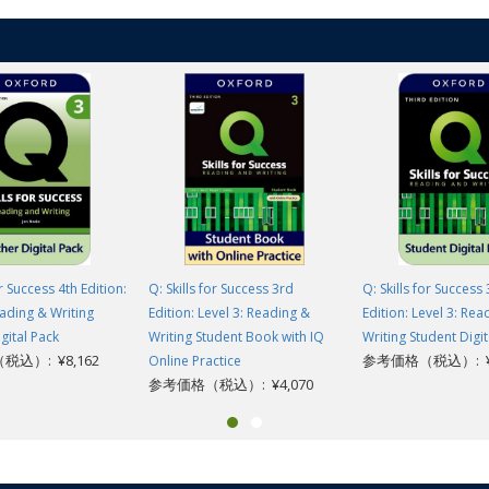
or Success 4th Edition:
Q: Skills for Success 3rd
Q: Skills for Success
eading & Writing
Edition: Level 3: Reading &
Edition: Level 3: Rea
gital Pack
Writing Student Book with IQ
Writing Student Digit
込）: ¥8,162
参考価格（税込）: ¥4
Online Practice
参考価格（税込）: ¥4,070