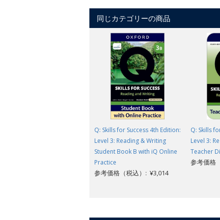
同じカテゴリーの商品
Q: Skills for Success 4th Edition:
Q: Skills f
Level 3: Reading & Writing
Level 3: R
Student Book B with iQ Online
Teacher Di
参考価格（税
Practice
参考価格（税込）: ¥3,014