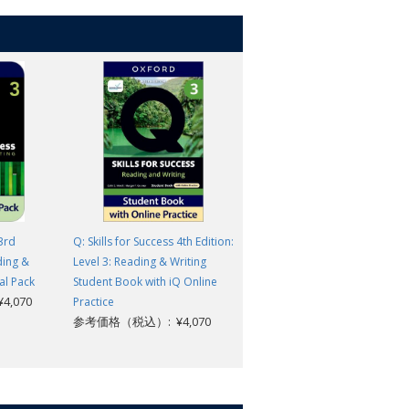
 3rd
Q: Skills for Success 4th Edition:
Q: Skills for Success 4th Edition
ding &
Level 3: Reading & Writing
Level 3: Reading & Writing
al Pack
Student Book with iQ Online
Student Book with Digital Pack
,070
参考価格（税込）: ¥4,400
Practice
参考価格（税込）: ¥4,070