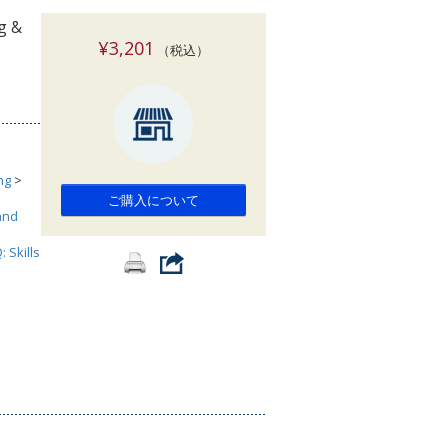
索
ng &
¥3,201
（税込）
ng
>
ご購入について
and
: Skills