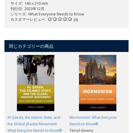
サイズ
140 x 210 mm
刊行日
2023年12月
シリーズ
What Everyone Needs to Know
カスタマーレビュー
(0)
同じカテゴリーの商品
Al Qaeda, the Islamic State, and
Mormonism: What Everyone
the Global Jihadist Movement:
Needs to Know®
Terryl Givens
What Everyone Needs to Know®