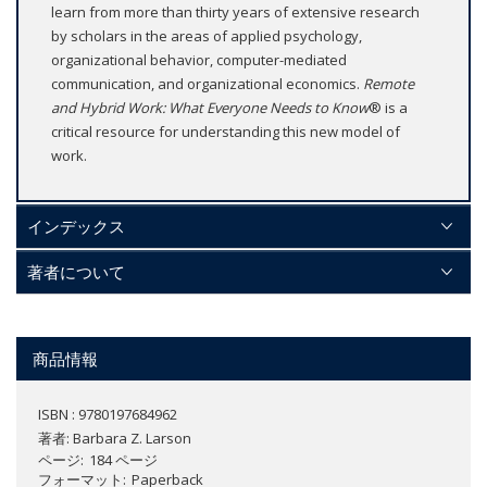
learn from more than thirty years of extensive research
by scholars in the areas of applied psychology,
organizational behavior, computer-mediated
communication, and organizational economics.
Remote
and Hybrid Work: What Everyone Needs to Know
® is a
critical resource for understanding this new model of
work.
インデックス
著者について
商品情報
ISBN : 9780197684962
著者:
Barbara Z. Larson
ページ
184 ページ
フォーマット
Paperback