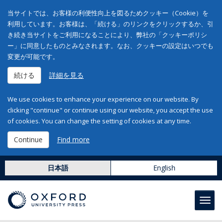
当サイトでは、お客様の利便性向上を図るためクッキー（Cookie）を
利用しています。お客様は、「続ける」のリンクをクリックするか、引
き続き当サイトをご利用になることにより、弊社の「クッキーポリシ
ー」に同意したものとみなされます。なお、クッキーの設定はいつでも
変更が可能です。
続ける
詳細を見る
We use cookies to enhance your experience on our website. By
clicking "continue" or continue using our website, you accept the use
of cookies. You can change the setting of cookies at any time.
Continue
Find more
日本語
English
Toggl
navig