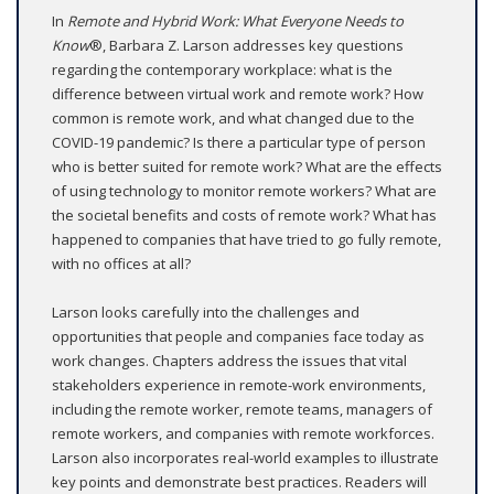
In
Remote and Hybrid Work: What
Everyone Needs to
Know
®, Barbara Z. Larson addresses key questions
regarding the contemporary workplace: what is the
difference between virtual work and remote work? How
common is remote work, and what changed due to the
COVID-19 pandemic? Is there a particular type of person
who is better suited for remote work? What are the effects
of using technology to monitor remote workers? What are
the societal benefits and costs of remote work? What has
happened to companies that have tried to go fully remote,
with no offices at all?
Larson looks carefully into the challenges and
opportunities that people and companies face today as
work changes. Chapters address the issues that vital
stakeholders experience in remote-work environments,
including the remote worker, remote teams, managers of
remote workers, and companies with remote workforces.
Larson also incorporates real-world examples to illustrate
key points and demonstrate best practices. Readers will