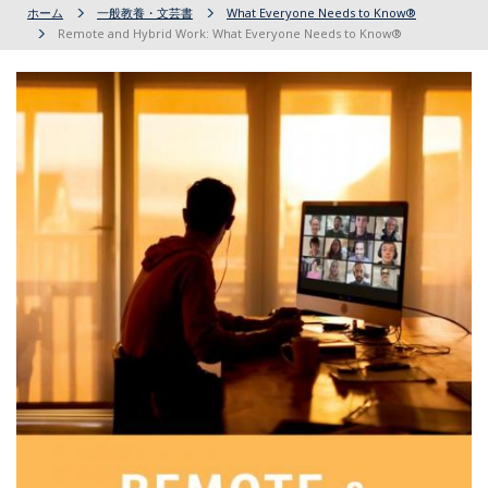
ホーム
一般教養・文芸書
What Everyone Needs to Know®
Remote and Hybrid Work: What Everyone Needs to Know®