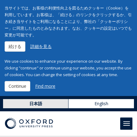
当サイトでは、お客様の利便性向上を図るためクッキー（Cookie）を
利用しています。お客様は、「続ける」のリンクをクリックするか、引
き続き当サイトをご利用になることにより、弊社の「クッキーポリシ
ー」に同意したものとみなされます。なお、クッキーの設定はいつでも
変更が可能です。
続ける
詳細を見る
We use cookies to enhance your experience on our website. By
clicking "continue" or continue using our website, you accept the use
of cookies. You can change the setting of cookies at any time.
Continue
Find more
日本語
English
Toggl
navig