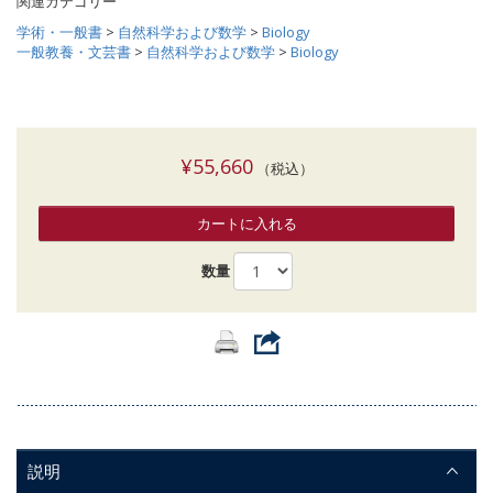
関連カテゴリー
学術・一般書
>
自然科学および数学
>
Biology
一般教養・文芸書
>
自然科学および数学
>
Biology
¥55,660
（税込）
カートに入れる
数量
説明