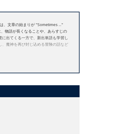
まりが "Sometimes ..."
す。内容は、物語が長くなることや、あらすじの
繁に出てくる一方で、新出単語も学習し
し、魔神を再び封じ込める冒険の話など