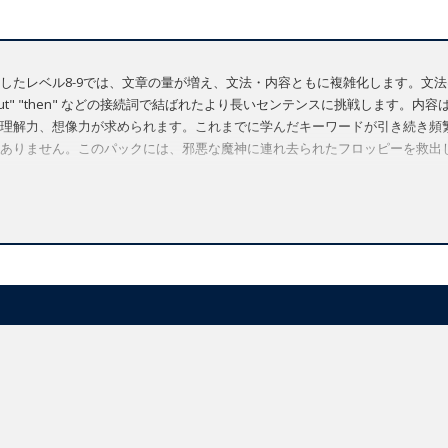
レベル8-9では、文章の量が増え、文法・内容ともに複雑化します。文法は、文章の始
and" "but" "then" などの接続詞で結ばれたより長いセンテンスに挑戦しま
理解力、想像力が求められます。これまでに学んだキーワードが引き続き頻
ありません。このパックには、邪悪な魔神に連れ去られたフロッピーを救出
e / Save Floppy! / What Was It Like? / Flood!