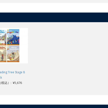
ading Tree Stage 8
ck
込）: ¥5,676