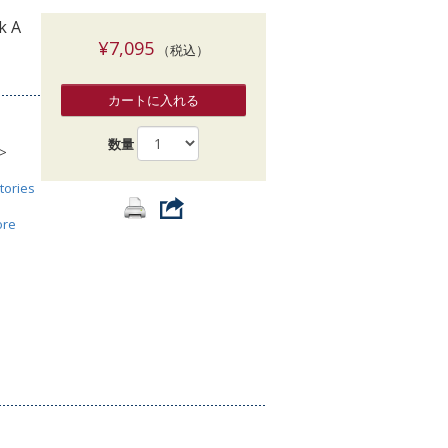
索
k A
¥7,095
（税込）
カートに入れる
数量
>
tories
ore