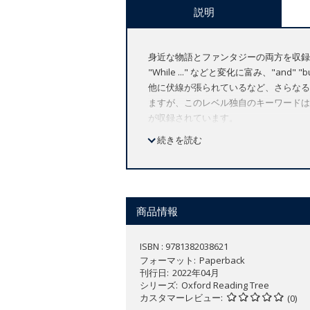
説明
身近な物語とファンタジーの両方を収録した
"While ..." などと変化に富み、"
他に伏線が張られているなど、さらなる
ますが、このレベル独自のキーワードは
が収録されています。
収録タイトル: Pocket Money / The Evil Geni
続きを読む
商品情報
ISBN : 9781382038621
フォーマット
Paperback
刊行日
2022年04月
シリーズ
Oxford Reading Tree
カスタマーレビュー
(0)