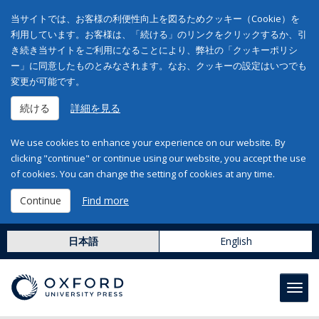
当サイトでは、お客様の利便性向上を図るためクッキー（Cookie）を
利用しています。お客様は、「続ける」のリンクをクリックするか、引
き続き当サイトをご利用になることにより、弊社の「クッキーポリシ
ー」に同意したものとみなされます。なお、クッキーの設定はいつでも
変更が可能です。
続ける
詳細を見る
We use cookies to enhance your experience on our website. By
clicking "continue" or continue using our website, you accept the use
of cookies. You can change the setting of cookies at any time.
Continue
Find more
日本語
English
Toggl
navig