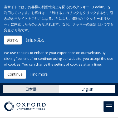
当サイトでは、お客様の利便性向上を図るためクッキー（Cookie）を
利用しています。お客様は、「続ける」のリンクをクリックするか、引
き続き当サイトをご利用になることにより、弊社の「クッキーポリシ
ー」に同意したものとみなされます。なお、クッキーの設定はいつでも
変更が可能です。
続ける
詳細を見る
We use cookies to enhance your experience on our website. By
clicking "continue" or continue using our website, you accept the use
of cookies. You can change the setting of cookies at any time.
Continue
Find more
日本語
English
Toggl
navig