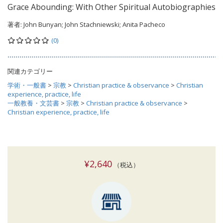
Grace Abounding: With Other Spiritual Autobiographies
著者:
John Bunyan; John Stachniewski; Anita Pacheco
(0)
関連カテゴリー
学術・一般書
>
宗教
>
Christian practice & observance
>
Christian
experience, practice, life
一般教養・文芸書
>
宗教
>
Christian practice & observance
>
Christian experience, practice, life
¥2,640
（税込）