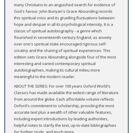
many Christians to an anguished search for evidence of
God's favour. John Bunyan's Grace Abounding records
this spiritual crisis and its gruelling fluctuations between
hope and despair in all its psychological intensity. It is a
classic of spiritual autobiography - a genre which
flourished in seventeenth-century England, as anxiety
over one's spiritual state encouraged rigorous self-
scrutiny and the sharing of spiritual experiences. This
edition sets Grace Abounding alongside four of the most
interesting and varied contemporary spiritual
autobiographies, making its cultural milieu more
meaningful to the modern reader.
ABOUT THE SERIES: For over 100 years Oxford World's
Classics has made available the widest range of literature
from around the globe. Each affordable volume reflects
Oxford's commitment to scholarship, providing the most
accurate text plus a wealth of other valuable features,
including expert introductions by leading authorities,
helpful notes to clarify the text, up-to-date bibliographies
for further study, and much more.