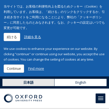
当サイトでは、お客様の利便性向上を図るためクッキー（Cookie）を
利用しています。お客様は、「続ける」のリンクをクリックするか、引
き続き当サイトをご利用になることにより、弊社の「クッキーポリシ
ー」に同意したものとみなされます。なお、クッキーの設定はいつでも
変更が可能です。
続ける
詳細を見る
We use cookies to enhance your experience on our website. By
clicking "continue" or continue using our website, you accept the use
of cookies. You can change the setting of cookies at any time.
Continue
Find more
日本語
English
Toggl
navig