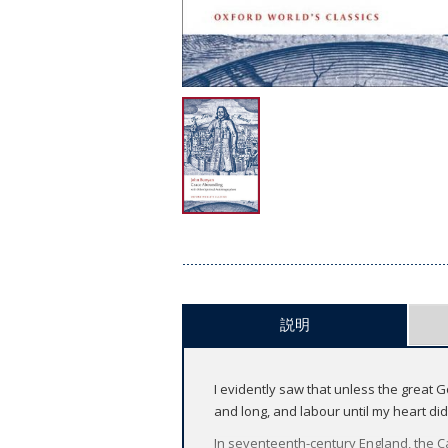
説明
I evidently saw that unless the great G
and long, and labour until my heart did
In seventeenth-century England, the Ca