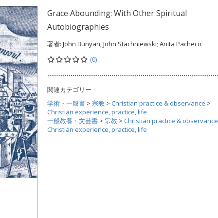
Grace Abounding: With Other Spiritual
Autobiographies
著者:
John Bunyan; John Stachniewski; Anita Pacheco
(0)
関連カテゴリー
学術・一般書
>
宗教
>
Christian practice & observance
>
Christian experience, practice, life
一般教養・文芸書
>
宗教
>
Christian practice & observance
Christian experience, practice, life