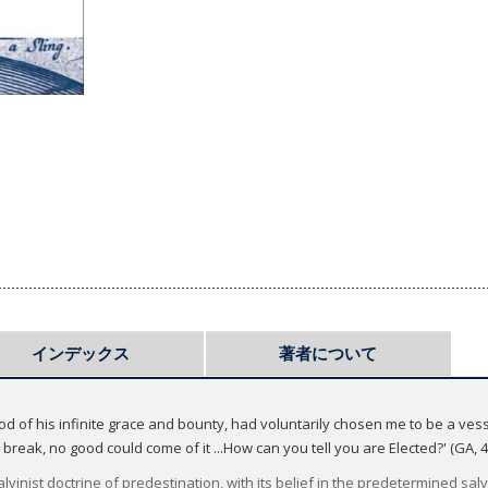
インデックス
著者について
od of his infinite grace and bounty, had voluntarily chosen me to be a vess
 break, no good could come of it ...How can you tell you are Elected?' (GA, 4
lvinist doctrine of predestination, with its belief in the predetermined sa