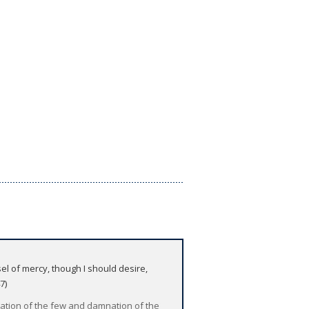
el of mercy, though I should desire,
7)
lvation of the few and damnation of the