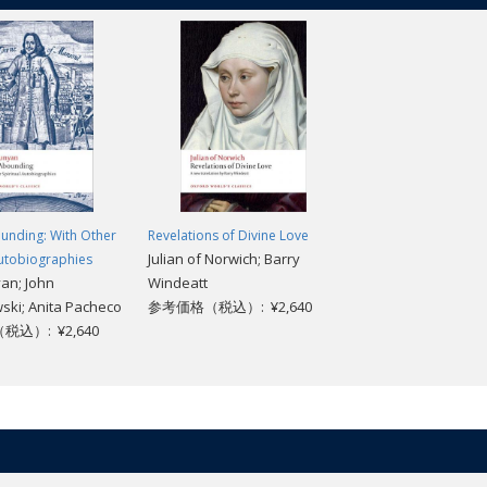
unding: With Other
Revelations of Divine Love
Julian of Norwich; Barry
Autobiographies
an; John
Windeatt
ski; Anita Pacheco
参考価格（税込）: ¥2,640
込）: ¥2,640