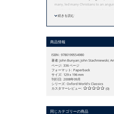
many, led many Christians to an anguis
gruelling fluctuations between hope and 
seventeenth-century England, as anxiet
続きを読む
edition sets Grace Abounding alongside
meaningful to the modern reader.
ABOUT THE SERIES: For over 100 years 
affordable volume reflects Oxford's co
商品情報
expert introductions by leading authori
ISBN : 9780199554980
著者:
John Bunyan; John Stachniewski; A
ページ
336 ページ
フォーマット
Paperback
サイズ
129 x 196 mm
刊行日
2008年09月
シリーズ
Oxford World's Classics
カスタマーレビュー
(0)
同じカテゴリーの商品