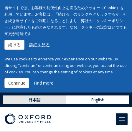
当サイトでは、お客様の利便性向上を図るためクッキー（Cookie）を
利用しています。お客様は、「続ける」のリンクをクリックするか、引
き続き当サイトをご利用になることにより、弊社の「クッキーポリシ
ー」に同意したものとみなされます。なお、クッキーの設定はいつでも
変更が可能です。
続ける
詳細を見る
We use cookies to enhance your experience on our website. By
clicking "continue" or continue using our website, you accept the use
of cookies. You can change the setting of cookies at any time.
Continue
Find more
日本語
English
Toggl
navig