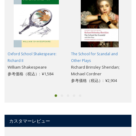
Oxford School Shakespeare:
The School for Scandal and
Richard II
Other Plays
William Shakespeare
Richard Brinsley Sheridan;
参考価格（税込）: ¥1,584
Michael Cordner
参考価格（税込）: ¥2,904
カスタマーレビュー