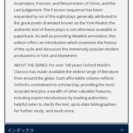
Incarnation, Passion, and Resurrection of Christ, and the
Last Judgement. The Passion sequence has been
expanded by six of the eight plays generally attributed to
the great poetic dramatist known as the York Realist: the
authentic text of these plays is not otherwise available in
paperback. As well as providing detailed annotation, this
edition offers an introduction which examines the history
of the cycle and discusses the immensely popular modern
productions in York and elsewhere.
ABOUT THE SERIES: For over 100 years Oxford World's
Classics has made available the widest range of literature
from around the globe. Each affordable volume reflects
Oxford's commitment to scholarship, providing the most
accurate text plus a wealth of other valuable features,
including expert introductions by leading authorities,
helpful notes to clarify the text, up-to-date bibliographies
for further study, and much more.
インデックス